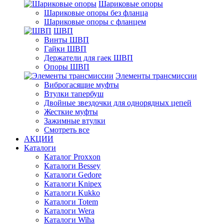
Шариковые опоры
Шариковые опоры без фланца
Шариковые опоры с фланцем
ШВП
Винты ШВП
Гайки ШВП
Держатели для гаек ШВП
Опоры ШВП
Элементы трансмиссии
Виброгасящие муфты
Втулки тапербуш
Двойные звездочки для однорядных цепей
Жесткие муфты
Зажимные втулки
Смотреть все
АКЦИИ
Каталоги
Каталог Proxxon
Каталоги Bessey
Каталоги Gedore
Каталоги Knipex
Каталоги Kukko
Каталоги Totem
Каталоги Wera
Каталоги Wiha