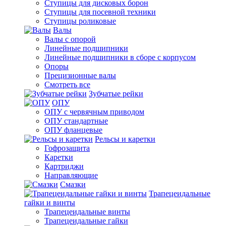
Ступицы для дисковых борон
Ступицы для посевной техники
Ступицы роликовые
Валы
Валы с опорой
Линейные подшипники
Линейные подшипники в сборе с корпусом
Опоры
Прецизионные валы
Смотреть все
Зубчатые рейки
ОПУ
ОПУ с червячным приводом
ОПУ стандартные
ОПУ фланцевые
Рельсы и каретки
Гофрозащита
Каретки
Картриджи
Направляющие
Смазки
Трапецеидальные
гайки и винты
Трапецеидальные винты
Трапецеидальные гайки