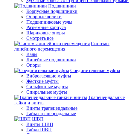
Зубчатые колеса со ступицей с калеными зубьями
Подшипники
Корпусные подшипники
Опорные ролики
Подшипниковые узлы
Разъемные корпуса
Шариковые опоры
Смотреть все
Системы
линейного перемещения
Валы
Линейные подшипники
Опоры
Соединительные муфты
Виброгасящие муфты
Жесткие муфты
Сильфонные муфты
Спиральные муфты
Трапецеидальные
гайки и винты
Винты трапецеидальные
Гайки трапецеидальные
ШВП
Винты ШВП
Гайки ШВП