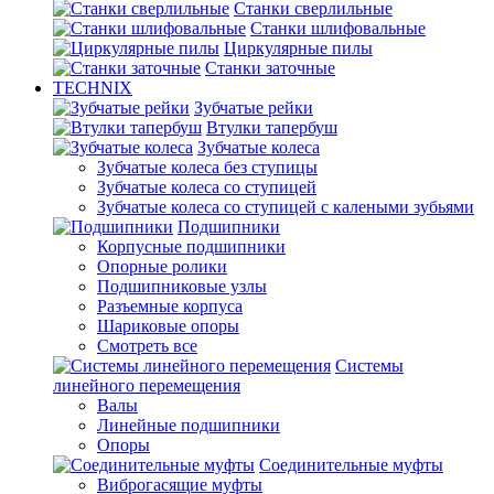
Станки сверлильные
Станки шлифовальные
Циркулярные пилы
Станки заточные
TECHNIX
Зубчатые рейки
Втулки тапербуш
Зубчатые колеса
Зубчатые колеса без ступицы
Зубчатые колеса со ступицей
Зубчатые колеса со ступицей с калеными зубьями
Подшипники
Корпусные подшипники
Опорные ролики
Подшипниковые узлы
Разъемные корпуса
Шариковые опоры
Смотреть все
Системы
линейного перемещения
Валы
Линейные подшипники
Опоры
Соединительные муфты
Виброгасящие муфты