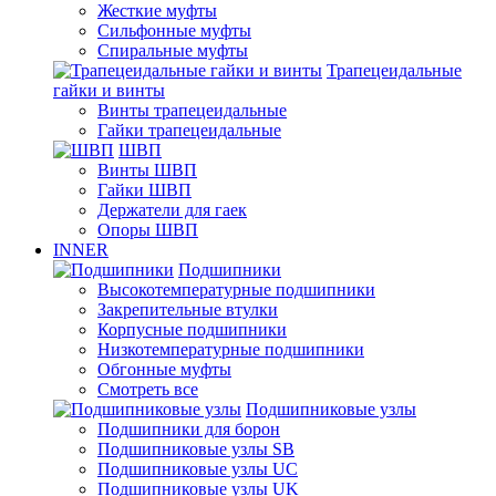
Жесткие муфты
Сильфонные муфты
Спиральные муфты
Трапецеидальные
гайки и винты
Винты трапецеидальные
Гайки трапецеидальные
ШВП
Винты ШВП
Гайки ШВП
Держатели для гаек
Опоры ШВП
INNER
Подшипники
Высокотемпературные подшипники
Закрепительные втулки
Корпусные подшипники
Низкотемпературные подшипники
Обгонные муфты
Смотреть все
Подшипниковые узлы
Подшипники для борон
Подшипниковые узлы SB
Подшипниковые узлы UC
Подшипниковые узлы UK