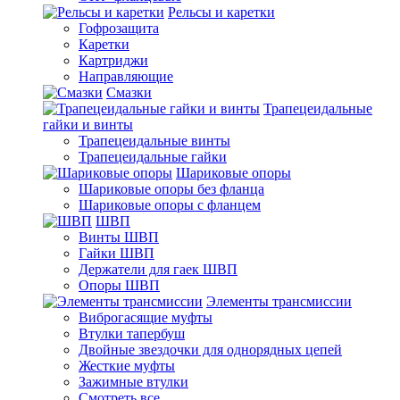
Рельсы и каретки
Гофрозащита
Каретки
Картриджи
Направляющие
Смазки
Трапецеидальные
гайки и винты
Трапецеидальные винты
Трапецеидальные гайки
Шариковые опоры
Шариковые опоры без фланца
Шариковые опоры с фланцем
ШВП
Винты ШВП
Гайки ШВП
Держатели для гаек ШВП
Опоры ШВП
Элементы трансмиссии
Виброгасящие муфты
Втулки тапербуш
Двойные звездочки для однорядных цепей
Жесткие муфты
Зажимные втулки
Смотреть все