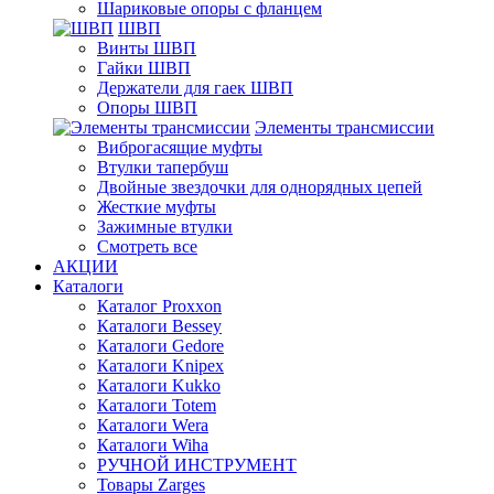
Шариковые опоры с фланцем
ШВП
Винты ШВП
Гайки ШВП
Держатели для гаек ШВП
Опоры ШВП
Элементы трансмиссии
Виброгасящие муфты
Втулки тапербуш
Двойные звездочки для однорядных цепей
Жесткие муфты
Зажимные втулки
Смотреть все
АКЦИИ
Каталоги
Каталог Proxxon
Каталоги Bessey
Каталоги Gedore
Каталоги Knipex
Каталоги Kukko
Каталоги Totem
Каталоги Wera
Каталоги Wiha
РУЧНОЙ ИНСТРУМЕНТ
Товары Zarges