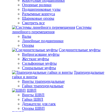
Корпусные подшипники
Опорные ролики
Подшипниковые узлы
Разъемные корпуса
Шариковые опоры
Смотреть все
Системы
линейного перемещения
Валы
Линейные подшипники
Опоры
Соединительные муфты
Виброгасящие муфты
Жесткие муфты
Сильфонные муфты
Спиральные муфты
Трапецеидальные
гайки и винты
Винты трапецеидальные
Гайки трапецеидальные
ШВП
Винты ШВП
Гайки ШВП
Держатели для гаек
Опоры ШВП