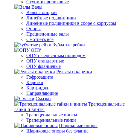
Ступицы роликовые
Валы
Валы с опорой
Линейные подшипники
Линейные подшипники в сборе с корпусом
Опоры
Прецизионные валы
Смотреть все
Зубчатые рейки
ОПУ
ОПУ с червячным приводом
ОПУ стандартные
ОПУ фланцевые
Рельсы и каретки
Гофрозащита
Каретки
Картриджи
Направляющие
Смазки
Трапецеидальные
гайки и винты
Трапецеидальные винты
Трапецеидальные гайки
Шариковые опоры
Шариковые опоры без фланца