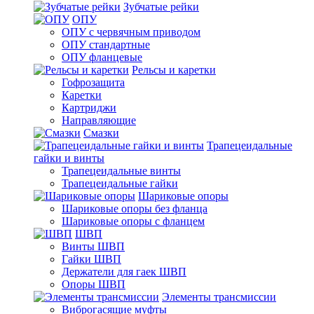
Зубчатые рейки
ОПУ
ОПУ с червячным приводом
ОПУ стандартные
ОПУ фланцевые
Рельсы и каретки
Гофрозащита
Каретки
Картриджи
Направляющие
Смазки
Трапецеидальные
гайки и винты
Трапецеидальные винты
Трапецеидальные гайки
Шариковые опоры
Шариковые опоры без фланца
Шариковые опоры с фланцем
ШВП
Винты ШВП
Гайки ШВП
Держатели для гаек ШВП
Опоры ШВП
Элементы трансмиссии
Виброгасящие муфты