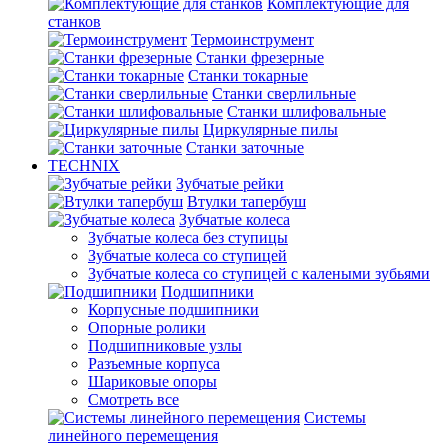
Комплектующие для
станков
Термоинструмент
Станки фрезерные
Станки токарные
Станки сверлильные
Станки шлифовальные
Циркулярные пилы
Станки заточные
TECHNIX
Зубчатые рейки
Втулки тапербуш
Зубчатые колеса
Зубчатые колеса без ступицы
Зубчатые колеса со ступицей
Зубчатые колеса со ступицей с калеными зубьями
Подшипники
Корпусные подшипники
Опорные ролики
Подшипниковые узлы
Разъемные корпуса
Шариковые опоры
Смотреть все
Системы
линейного перемещения