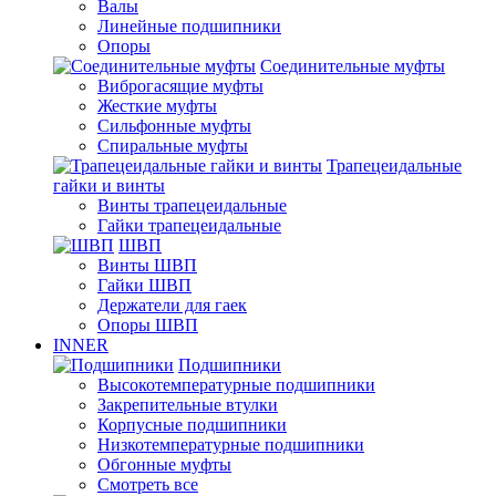
Валы
Линейные подшипники
Опоры
Соединительные муфты
Виброгасящие муфты
Жесткие муфты
Сильфонные муфты
Спиральные муфты
Трапецеидальные
гайки и винты
Винты трапецеидальные
Гайки трапецеидальные
ШВП
Винты ШВП
Гайки ШВП
Держатели для гаек
Опоры ШВП
INNER
Подшипники
Высокотемпературные подшипники
Закрепительные втулки
Корпусные подшипники
Низкотемпературные подшипники
Обгонные муфты
Смотреть все