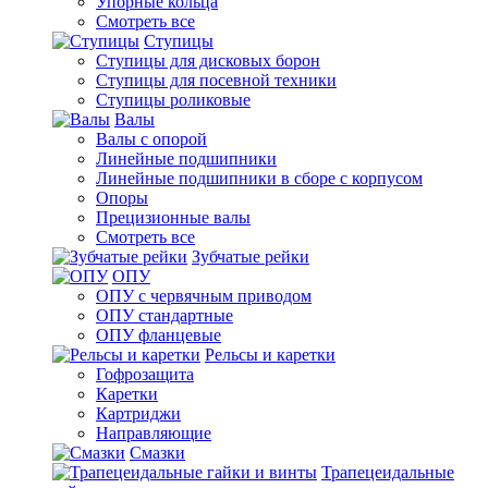
Упорные кольца
Смотреть все
Ступицы
Ступицы для дисковых борон
Ступицы для посевной техники
Ступицы роликовые
Валы
Валы с опорой
Линейные подшипники
Линейные подшипники в сборе с корпусом
Опоры
Прецизионные валы
Смотреть все
Зубчатые рейки
ОПУ
ОПУ с червячным приводом
ОПУ стандартные
ОПУ фланцевые
Рельсы и каретки
Гофрозащита
Каретки
Картриджи
Направляющие
Смазки
Трапецеидальные