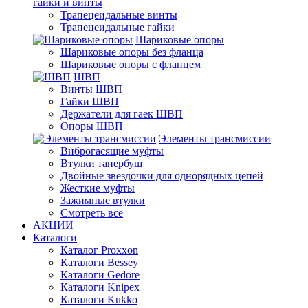
гайки и винты
Трапецеидальные винты
Трапецеидальные гайки
Шариковые опоры
Шариковые опоры без фланца
Шариковые опоры с фланцем
ШВП
Винты ШВП
Гайки ШВП
Держатели для гаек ШВП
Опоры ШВП
Элементы трансмиссии
Виброгасящие муфты
Втулки тапербуш
Двойные звездочки для однорядных цепей
Жесткие муфты
Зажимные втулки
Смотреть все
АКЦИИ
Каталоги
Каталог Proxxon
Каталоги Bessey
Каталоги Gedore
Каталоги Knipex
Каталоги Kukko