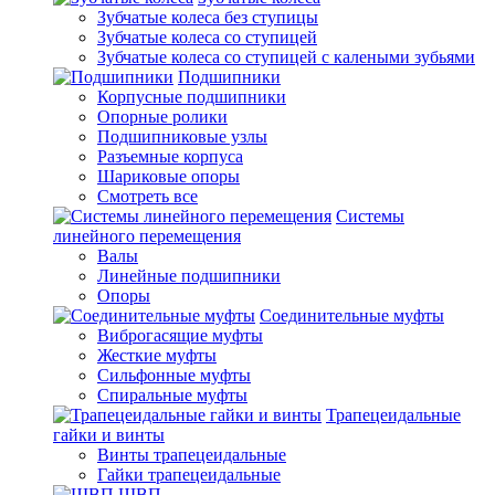
Зубчатые колеса без ступицы
Зубчатые колеса со ступицей
Зубчатые колеса со ступицей с калеными зубьями
Подшипники
Корпусные подшипники
Опорные ролики
Подшипниковые узлы
Разъемные корпуса
Шариковые опоры
Смотреть все
Системы
линейного перемещения
Валы
Линейные подшипники
Опоры
Соединительные муфты
Виброгасящие муфты
Жесткие муфты
Сильфонные муфты
Спиральные муфты
Трапецеидальные
гайки и винты
Винты трапецеидальные
Гайки трапецеидальные
ШВП