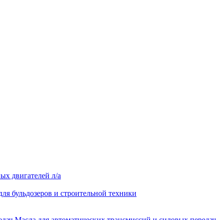
ых двигателей л/а
для бульдозеров и строительной техники
Масла для автоматических трансмиссий и силовых передач