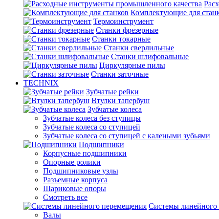
Рас
Комплектующие для стан
Термоинструмент
Станки фрезерные
Станки токарные
Станки сверлильные
Станки шлифовальные
Циркулярные пилы
Станки заточные
TECHNIX
Зубчатые рейки
Втулки тапербуш
Зубчатые колеса
Зубчатые колеса без ступицы
Зубчатые колеса со ступицей
Зубчатые колеса со ступицей с калеными зубьями
Подшипники
Корпусные подшипники
Опорные ролики
Подшипниковые узлы
Разъемные корпуса
Шариковые опоры
Смотреть все
Системы линейного
Валы