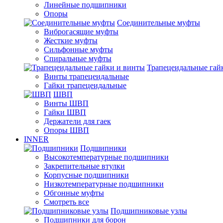
Линейные подшипники
Опоры
Соединительные муфты
Виброгасящие муфты
Жесткие муфты
Сильфонные муфты
Спиральные муфты
Трапецеидальные гай
Винты трапецеидальные
Гайки трапецеидальные
ШВП
Винты ШВП
Гайки ШВП
Держатели для гаек
Опоры ШВП
INNER
Подшипники
Высокотемпературные подшипники
Закрепительные втулки
Корпусные подшипники
Низкотемпературные подшипники
Обгонные муфты
Смотреть все
Подшипниковые узлы
Подшипники для борон