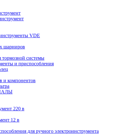
струмент
инструмент
 инструменты VDE
х шарниров
 тормозной системы
менты и приспособления
олец
в и компонентов
ьтра
ИАЛЫ
умент 220 в
мент 12 в
пособления для ручного электроинструмента