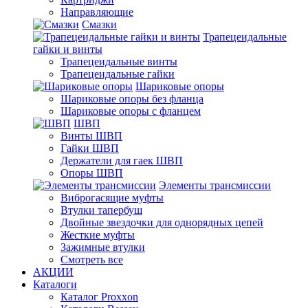
Направляющие
Смазки
Трапецеидальные
гайки и винты
Трапецеидальные винты
Трапецеидальные гайки
Шариковые опоры
Шариковые опоры без фланца
Шариковые опоры с фланцем
ШВП
Винты ШВП
Гайки ШВП
Держатели для гаек ШВП
Опоры ШВП
Элементы трансмиссии
Виброгасящие муфты
Втулки тапербуш
Двойные звездочки для однорядных цепей
Жесткие муфты
Зажимные втулки
Смотреть все
АКЦИИ
Каталоги
Каталог Proxxon