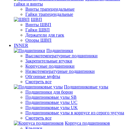
гайки и винты
Винты трапецеидальные
Гайки трапецеидальные
ШВП
Винты ШВП
Гайки ШВП
Держатели для гаек
Опоры ШВП
INNER
Подшипники
Высокотемпературные подшипники
Закрепительные втулки
Корпусные подшипники
Низкотемпературные подшипники
Обгонные муфты
Смотреть все
Подшипниковые узлы
Подшипники для борон
Подшипниковые узлы SB
Подшипниковые узлы UC
Подшипниковые узлы UK
Подшипниковые узлы в корпусе из серого чугуна
Смотреть все
Корпуса подшипников
Крышки