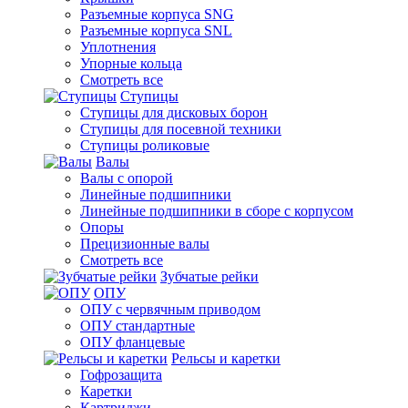
Разъемные корпуса SNG
Разъемные корпуса SNL
Уплотнения
Упорные кольца
Смотреть все
Ступицы
Ступицы для дисковых борон
Ступицы для посевной техники
Ступицы роликовые
Валы
Валы с опорой
Линейные подшипники
Линейные подшипники в сборе с корпусом
Опоры
Прецизионные валы
Смотреть все
Зубчатые рейки
ОПУ
ОПУ с червячным приводом
ОПУ стандартные
ОПУ фланцевые
Рельсы и каретки
Гофрозащита
Каретки
Картриджи