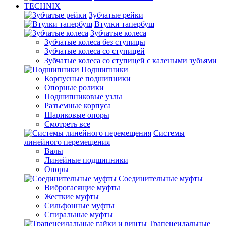
TECHNIX
Зубчатые рейки
Втулки тапербуш
Зубчатые колеса
Зубчатые колеса без ступицы
Зубчатые колеса со ступицей
Зубчатые колеса со ступицей с калеными зубьями
Подшипники
Корпусные подшипники
Опорные ролики
Подшипниковые узлы
Разъемные корпуса
Шариковые опоры
Смотреть все
Системы
линейного перемещения
Валы
Линейные подшипники
Опоры
Соединительные муфты
Виброгасящие муфты
Жесткие муфты
Сильфонные муфты
Спиральные муфты
Трапецеидальные