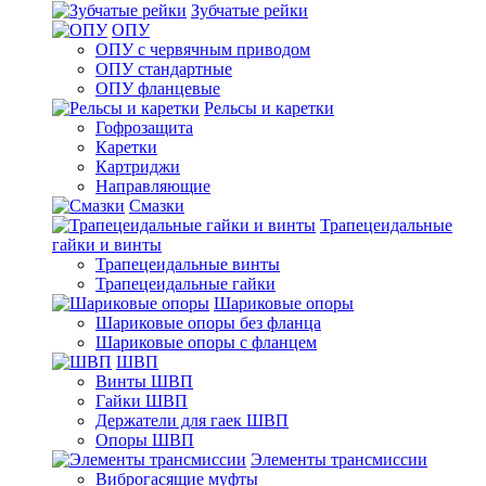
Зубчатые рейки
ОПУ
ОПУ с червячным приводом
ОПУ стандартные
ОПУ фланцевые
Рельсы и каретки
Гофрозащита
Каретки
Картриджи
Направляющие
Смазки
Трапецеидальные
гайки и винты
Трапецеидальные винты
Трапецеидальные гайки
Шариковые опоры
Шариковые опоры без фланца
Шариковые опоры с фланцем
ШВП
Винты ШВП
Гайки ШВП
Держатели для гаек ШВП
Опоры ШВП
Элементы трансмиссии
Виброгасящие муфты