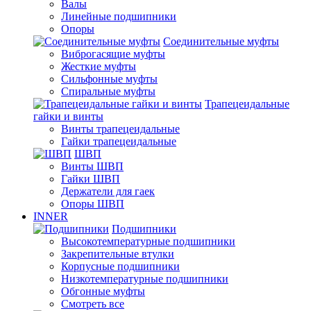
Валы
Линейные подшипники
Опоры
Соединительные муфты
Виброгасящие муфты
Жесткие муфты
Сильфонные муфты
Спиральные муфты
Трапецеидальные
гайки и винты
Винты трапецеидальные
Гайки трапецеидальные
ШВП
Винты ШВП
Гайки ШВП
Держатели для гаек
Опоры ШВП
INNER
Подшипники
Высокотемпературные подшипники
Закрепительные втулки
Корпусные подшипники
Низкотемпературные подшипники
Обгонные муфты
Смотреть все