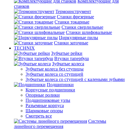
Комплектующие для
станков
Термоинструмент
Станки фрезерные
Станки токарные
Станки сверлильные
Станки шлифовальные
Циркулярные пилы
Станки заточные
TECHNIX
Зубчатые рейки
Втулки тапербуш
Зубчатые колеса
Зубчатые колеса без ступицы
Зубчатые колеса со ступицей
Зубчатые колеса со ступицей с калеными зубьями
Подшипники
Корпусные подшипники
Опорные ролики
Подшипниковые узлы
Разъемные корпуса
Шариковые опоры
Смотреть все
Системы
линейного перемещения