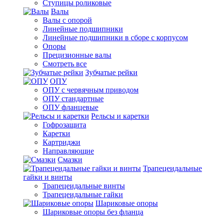
Ступицы роликовые
Валы
Валы с опорой
Линейные подшипники
Линейные подшипники в сборе с корпусом
Опоры
Прецизионные валы
Смотреть все
Зубчатые рейки
ОПУ
ОПУ с червячным приводом
ОПУ стандартные
ОПУ фланцевые
Рельсы и каретки
Гофрозащита
Каретки
Картриджи
Направляющие
Смазки
Трапецеидальные
гайки и винты
Трапецеидальные винты
Трапецеидальные гайки
Шариковые опоры
Шариковые опоры без фланца