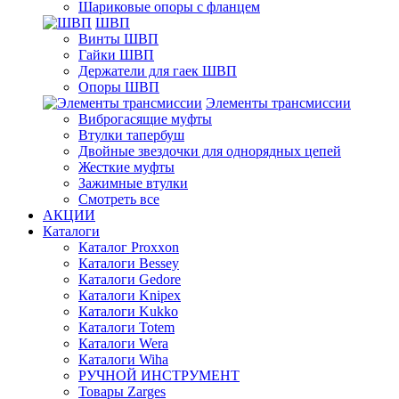
Шариковые опоры с фланцем
ШВП
Винты ШВП
Гайки ШВП
Держатели для гаек ШВП
Опоры ШВП
Элементы трансмиссии
Виброгасящие муфты
Втулки тапербуш
Двойные звездочки для однорядных цепей
Жесткие муфты
Зажимные втулки
Смотреть все
АКЦИИ
Каталоги
Каталог Proxxon
Каталоги Bessey
Каталоги Gedore
Каталоги Knipex
Каталоги Kukko
Каталоги Totem
Каталоги Wera
Каталоги Wiha
РУЧНОЙ ИНСТРУМЕНТ
Товары Zarges