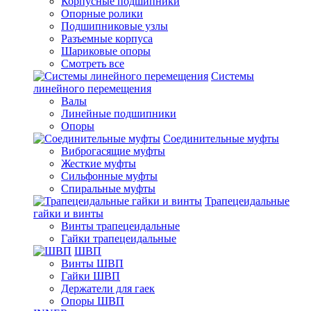
Корпусные подшипники
Опорные ролики
Подшипниковые узлы
Разъемные корпуса
Шариковые опоры
Смотреть все
Системы
линейного перемещения
Валы
Линейные подшипники
Опоры
Соединительные муфты
Виброгасящие муфты
Жесткие муфты
Сильфонные муфты
Спиральные муфты
Трапецеидальные
гайки и винты
Винты трапецеидальные
Гайки трапецеидальные
ШВП
Винты ШВП
Гайки ШВП
Держатели для гаек
Опоры ШВП