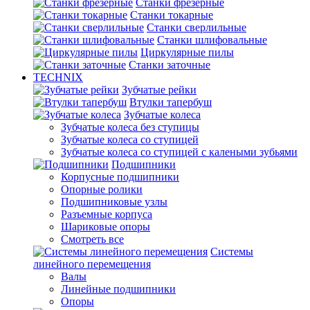
Станки фрезерные
Станки токарные
Станки сверлильные
Станки шлифовальные
Циркулярные пилы
Станки заточные
TECHNIX
Зубчатые рейки
Втулки тапербуш
Зубчатые колеса
Зубчатые колеса без ступицы
Зубчатые колеса со ступицей
Зубчатые колеса со ступицей с калеными зубьями
Подшипники
Корпусные подшипники
Опорные ролики
Подшипниковые узлы
Разъемные корпуса
Шариковые опоры
Смотреть все
Системы
линейного перемещения
Валы
Линейные подшипники
Опоры