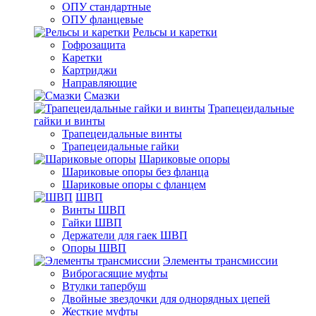
ОПУ стандартные
ОПУ фланцевые
Рельсы и каретки
Гофрозащита
Каретки
Картриджи
Направляющие
Смазки
Трапецеидальные
гайки и винты
Трапецеидальные винты
Трапецеидальные гайки
Шариковые опоры
Шариковые опоры без фланца
Шариковые опоры с фланцем
ШВП
Винты ШВП
Гайки ШВП
Держатели для гаек ШВП
Опоры ШВП
Элементы трансмиссии
Виброгасящие муфты
Втулки тапербуш
Двойные звездочки для однорядных цепей
Жесткие муфты