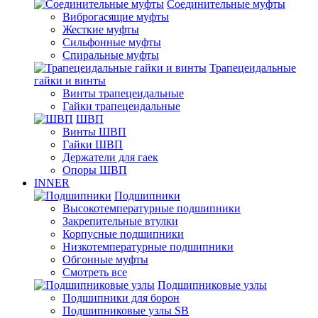
Соединительные муфты
Виброгасящие муфты
Жесткие муфты
Сильфонные муфты
Спиральные муфты
Трапецеидальные
гайки и винты
Винты трапецеидальные
Гайки трапецеидальные
ШВП
Винты ШВП
Гайки ШВП
Держатели для гаек
Опоры ШВП
INNER
Подшипники
Высокотемпературные подшипники
Закрепительные втулки
Корпусные подшипники
Низкотемпературные подшипники
Обгонные муфты
Смотреть все
Подшипниковые узлы
Подшипники для борон
Подшипниковые узлы SB