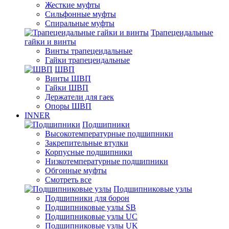
Жесткие муфты
Сильфонные муфты
Спиральные муфты
Трапецеидальные
гайки и винты
Винты трапецеидальные
Гайки трапецеидальные
ШВП
Винты ШВП
Гайки ШВП
Держатели для гаек
Опоры ШВП
INNER
Подшипники
Высокотемпературные подшипники
Закрепительные втулки
Корпусные подшипники
Низкотемпературные подшипники
Обгонные муфты
Смотреть все
Подшипниковые узлы
Подшипники для борон
Подшипниковые узлы SB
Подшипниковые узлы UC
Подшипниковые узлы UK