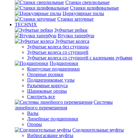
Станки сверлильные
Станки шлифовальные
Циркулярные пилы
Станки заточные
TECHNIX
Зубчатые рейки
Втулки тапербуш
Зубчатые колеса
Зубчатые колеса без ступицы
Зубчатые колеса со ступицей
Зубчатые колеса со ступицей с калеными зубьями
Подшипники
Корпусные подшипники
Опорные ролики
Подшипниковые узлы
Разъемные корпуса
Шариковые опоры
Смотреть все
Системы
линейного перемещения
Валы
Линейные подшипники
Опоры
Соединительные муфты
Виброгасящие муфты