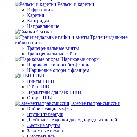
Рельсы и каретки
Гофрозащита
Каретки
Картриджи
Направляющие
Смазки
Трапецеидальные
гайки и винты
Трапецеидальные винты
Трапецеидальные гайки
Шариковые опоры
Шариковые опоры без фланца
Шариковые опоры с фланцем
ШВП
Винты ШВП
Гайки ШВП
Держатели для гаек ШВП
Опоры ШВП
Элементы трансмиссии
Виброгасящие муфты
Втулки тапербуш
Двойные звездочки для однорядных цепей
Жесткие муфты
Зажимные втулки
Смотреть все