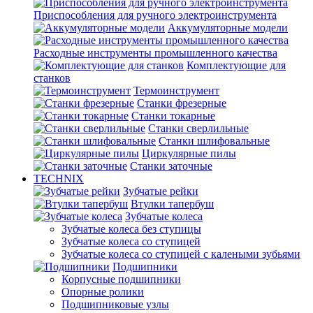
Приспособления для ручного электроинструмента
Аккумуляторные модели
Расходные инструменты промышленного качества
Комплектующие для
станков
Термоинструмент
Станки фрезерные
Станки токарные
Станки сверлильные
Станки шлифовальные
Циркулярные пилы
Станки заточные
TECHNIX
Зубчатые рейки
Втулки тапербуш
Зубчатые колеса
Зубчатые колеса без ступицы
Зубчатые колеса со ступицей
Зубчатые колеса со ступицей с калеными зубьями
Подшипники
Корпусные подшипники
Опорные ролики
Подшипниковые узлы