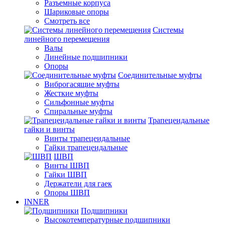
Разъемные корпуса
Шариковые опоры
Смотреть все
Системы
линейного перемещения
Валы
Линейные подшипники
Опоры
Соединительные муфты
Виброгасящие муфты
Жесткие муфты
Сильфонные муфты
Спиральные муфты
Трапецеидальные
гайки и винты
Винты трапецеидальные
Гайки трапецеидальные
ШВП
Винты ШВП
Гайки ШВП
Держатели для гаек
Опоры ШВП
INNER
Подшипники
Высокотемпературные подшипники