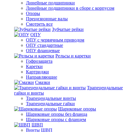
Линейные подшипники
Линейные подшипники в сборе с корпусом
Опоры
Прецизионные валы
Смотреть все
Зубчатые рейки
ОПУ
ОПУ с червячным приводом
ОПУ стандартные
ОПУ фланцевые
Рельсы и каретки
Гофрозащита
Каретки
Картриджи
Направляющие
Смазки
Трапецеидальные
гайки и винты
Трапецеидальные винты
Трапецеидальные гайки
Шариковые опоры
Шариковые опоры без фланца
Шариковые опоры с фланцем
ШВП
Винты ШВП