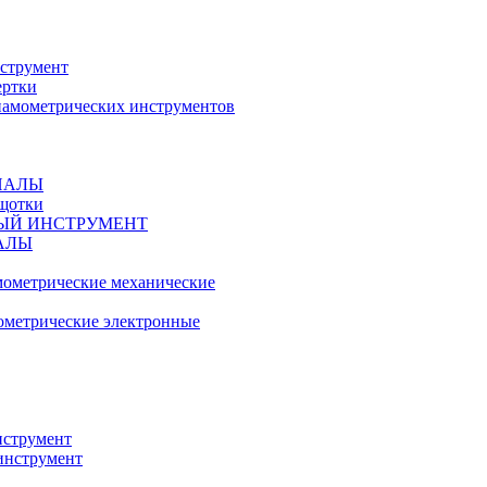
струмент
ертки
амометрических инструментов
ИАЛЫ
ещотки
ЫЙ ИНСТРУМЕНТ
АЛЫ
ометрические механические
метрические электронные
струмент
инструмент