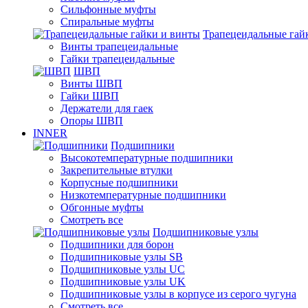
Сильфонные муфты
Спиральные муфты
Трапецеидальные гай
Винты трапецеидальные
Гайки трапецеидальные
ШВП
Винты ШВП
Гайки ШВП
Держатели для гаек
Опоры ШВП
INNER
Подшипники
Высокотемпературные подшипники
Закрепительные втулки
Корпусные подшипники
Низкотемпературные подшипники
Обгонные муфты
Смотреть все
Подшипниковые узлы
Подшипники для борон
Подшипниковые узлы SB
Подшипниковые узлы UC
Подшипниковые узлы UK
Подшипниковые узлы в корпусе из серого чугуна
Смотреть все