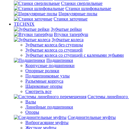
Станки сверлильные
Станки шлифовальные
Циркулярные пилы
Станки заточные
TECHNIX
Зубчатые рейки
Втулки тапербуш
Зубчатые колеса
Зубчатые колеса без ступицы
Зубчатые колеса со ступицей
Зубчатые колеса со ступицей с калеными зубьями
Подшипники
Корпусные подшипники
Опорные ролики
Подшипниковые узлы
Разъемные корпуса
Шариковые опоры
Смотреть все
Системы линейного
Валы
Линейные подшипники
Опоры
Соединительные муфты
Виброгасящие муфты
Жесткие муфты