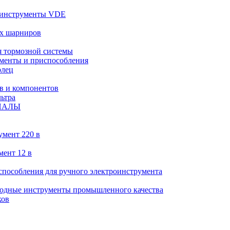
 инструменты VDE
х шарниров
 тормозной системы
менты и приспособления
олец
в и компонентов
ьтра
ИАЛЫ
умент 220 в
мент 12 в
пособления для ручного электроинструмента
ходные инструменты промышленного качества
ков