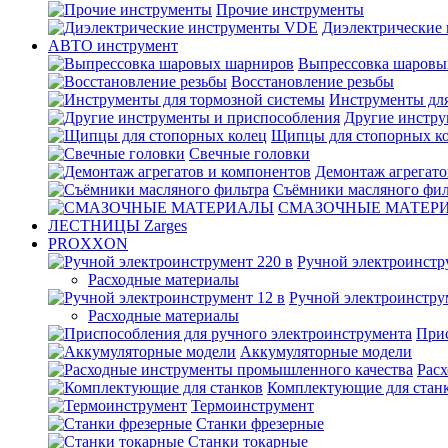
Прочие инструменты
Диэлектрические
АВТО инструмент
Выпрессовка шаровы
Восстановление резьбы
Инструменты для
Другие инстру
Щипцы для стопорных к
Свечные головки
Демонтаж агрегато
Съёмники масляного фил
СМАЗОЧНЫЕ МАТЕР
ЛЕСТНИЦЫ Zarges
PROXXON
Ручной электроинстр
Расходные материалы
Ручной электроинстру
Расходные материалы
Прис
Аккумуляторные модели
Рас
Комплектующие для стан
Термоинструмент
Станки фрезерные
Станки токарные