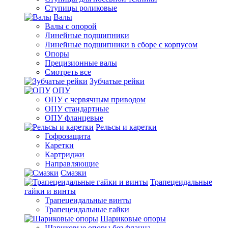
Ступицы роликовые
Валы
Валы с опорой
Линейные подшипники
Линейные подшипники в сборе с корпусом
Опоры
Прецизионные валы
Смотреть все
Зубчатые рейки
ОПУ
ОПУ с червячным приводом
ОПУ стандартные
ОПУ фланцевые
Рельсы и каретки
Гофрозащита
Каретки
Картриджи
Направляющие
Смазки
Трапецеидальные
гайки и винты
Трапецеидальные винты
Трапецеидальные гайки
Шариковые опоры
Шариковые опоры без фланца