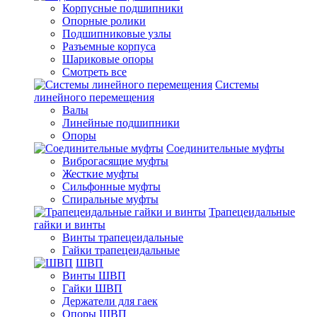
Корпусные подшипники
Опорные ролики
Подшипниковые узлы
Разъемные корпуса
Шариковые опоры
Смотреть все
Системы
линейного перемещения
Валы
Линейные подшипники
Опоры
Соединительные муфты
Виброгасящие муфты
Жесткие муфты
Сильфонные муфты
Спиральные муфты
Трапецеидальные
гайки и винты
Винты трапецеидальные
Гайки трапецеидальные
ШВП
Винты ШВП
Гайки ШВП
Держатели для гаек
Опоры ШВП