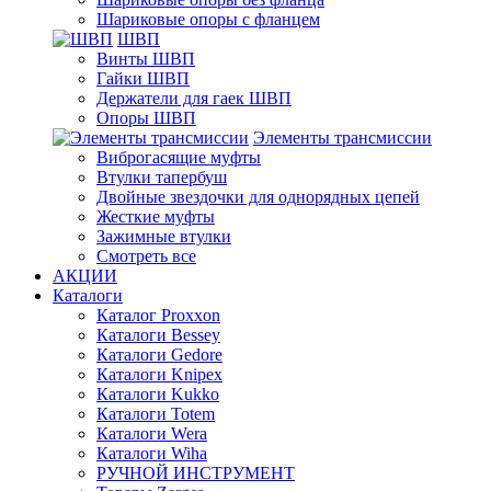
Шариковые опоры с фланцем
ШВП
Винты ШВП
Гайки ШВП
Держатели для гаек ШВП
Опоры ШВП
Элементы трансмиссии
Виброгасящие муфты
Втулки тапербуш
Двойные звездочки для однорядных цепей
Жесткие муфты
Зажимные втулки
Смотреть все
АКЦИИ
Каталоги
Каталог Proxxon
Каталоги Bessey
Каталоги Gedore
Каталоги Knipex
Каталоги Kukko
Каталоги Totem
Каталоги Wera
Каталоги Wiha
РУЧНОЙ ИНСТРУМЕНТ