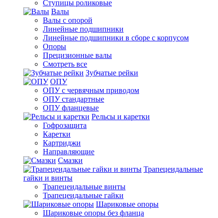
Ступицы роликовые
Валы
Валы с опорой
Линейные подшипники
Линейные подшипники в сборе с корпусом
Опоры
Прецизионные валы
Смотреть все
Зубчатые рейки
ОПУ
ОПУ с червячным приводом
ОПУ стандартные
ОПУ фланцевые
Рельсы и каретки
Гофрозащита
Каретки
Картриджи
Направляющие
Смазки
Трапецеидальные
гайки и винты
Трапецеидальные винты
Трапецеидальные гайки
Шариковые опоры
Шариковые опоры без фланца