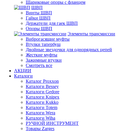
Шариковые опоры с фланцем
ШВП
Винты ШВП
Гайки ШВП
Держатели для гаек ШВП
Опоры ШВП
Элементы трансмиссии
Виброгасящие муфты
Втулки тапербуш
Двойные звездочки для однорядных цепей
Жесткие муфты
Зажимные втулки
Смотреть все
АКЦИИ
Каталоги
Каталог Proxxon
Каталоги Bessey
Каталоги Gedore
Каталоги Knipex
Каталоги Kukko
Каталоги Totem
Каталоги Wera
Каталоги Wiha
РУЧНОЙ ИНСТРУМЕНТ
Товары Zarges