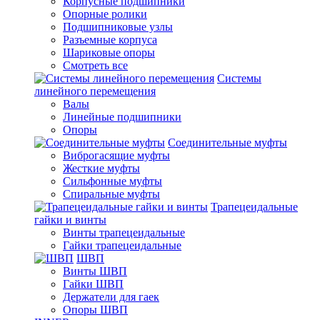
Корпусные подшипники
Опорные ролики
Подшипниковые узлы
Разъемные корпуса
Шариковые опоры
Смотреть все
Системы
линейного перемещения
Валы
Линейные подшипники
Опоры
Соединительные муфты
Виброгасящие муфты
Жесткие муфты
Сильфонные муфты
Спиральные муфты
Трапецеидальные
гайки и винты
Винты трапецеидальные
Гайки трапецеидальные
ШВП
Винты ШВП
Гайки ШВП
Держатели для гаек
Опоры ШВП