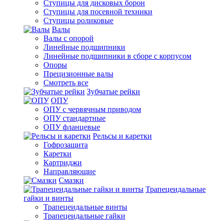
Ступицы для дисковых борон
Ступицы для посевной техники
Ступицы роликовые
Валы
Валы с опорой
Линейные подшипники
Линейные подшипники в сборе с корпусом
Опоры
Прецизионные валы
Смотреть все
Зубчатые рейки
ОПУ
ОПУ с червячным приводом
ОПУ стандартные
ОПУ фланцевые
Рельсы и каретки
Гофрозащита
Каретки
Картриджи
Направляющие
Смазки
Трапецеидальные
гайки и винты
Трапецеидальные винты
Трапецеидальные гайки