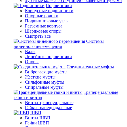
Зубчатые колеса со ступицей с калеными зубьями
Подшипники
Корпусные подшипники
Опорные ролики
Подшипниковые узлы
Разъемные корпуса
Шариковые опоры
Смотреть все
Системы
линейного перемещения
Валы
Линейные подшипники
Опоры
Соединительные муфты
Виброгасящие муфты
Жесткие муфты
Сильфонные муфты
Спиральные муфты
Трапецеидальные
гайки и винты
Винты трапецеидальные
Гайки трапецеидальные
ШВП
Винты ШВП
Гайки ШВП