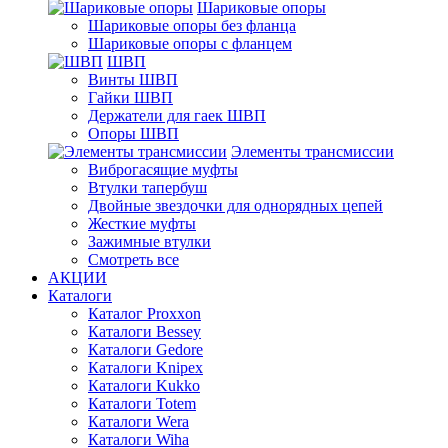
Шариковые опоры
Шариковые опоры без фланца
Шариковые опоры с фланцем
ШВП
Винты ШВП
Гайки ШВП
Держатели для гаек ШВП
Опоры ШВП
Элементы трансмиссии
Виброгасящие муфты
Втулки тапербуш
Двойные звездочки для однорядных цепей
Жесткие муфты
Зажимные втулки
Смотреть все
АКЦИИ
Каталоги
Каталог Proxxon
Каталоги Bessey
Каталоги Gedore
Каталоги Knipex
Каталоги Kukko
Каталоги Totem
Каталоги Wera
Каталоги Wiha