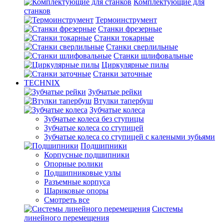
Комплектующие для
станков
Термоинструмент
Станки фрезерные
Станки токарные
Станки сверлильные
Станки шлифовальные
Циркулярные пилы
Станки заточные
TECHNIX
Зубчатые рейки
Втулки тапербуш
Зубчатые колеса
Зубчатые колеса без ступицы
Зубчатые колеса со ступицей
Зубчатые колеса со ступицей с калеными зубьями
Подшипники
Корпусные подшипники
Опорные ролики
Подшипниковые узлы
Разъемные корпуса
Шариковые опоры
Смотреть все
Системы
линейного перемещения