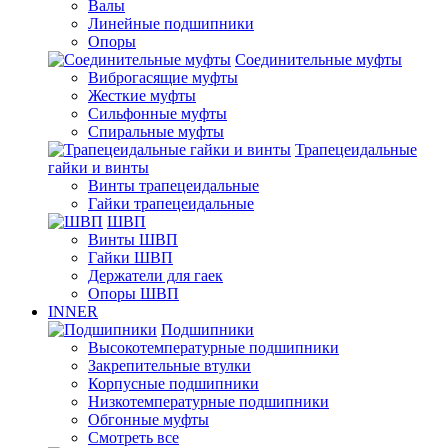
Валы
Линейные подшипники
Опоры
Соединительные муфты
Виброгасящие муфты
Жесткие муфты
Сильфонные муфты
Спиральные муфты
Трапецеидальные
гайки и винты
Винты трапецеидальные
Гайки трапецеидальные
ШВП
Винты ШВП
Гайки ШВП
Держатели для гаек
Опоры ШВП
INNER
Подшипники
Высокотемпературные подшипники
Закрепительные втулки
Корпусные подшипники
Низкотемпературные подшипники
Обгонные муфты
Смотреть все