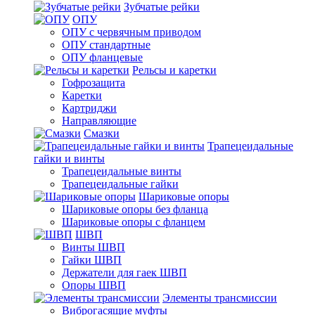
Зубчатые рейки
ОПУ
ОПУ с червячным приводом
ОПУ стандартные
ОПУ фланцевые
Рельсы и каретки
Гофрозащита
Каретки
Картриджи
Направляющие
Смазки
Трапецеидальные
гайки и винты
Трапецеидальные винты
Трапецеидальные гайки
Шариковые опоры
Шариковые опоры без фланца
Шариковые опоры с фланцем
ШВП
Винты ШВП
Гайки ШВП
Держатели для гаек ШВП
Опоры ШВП
Элементы трансмиссии
Виброгасящие муфты