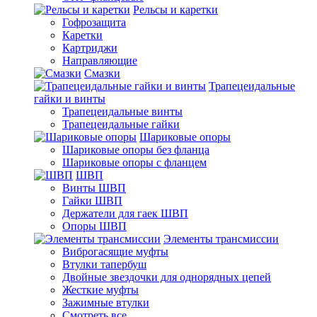
Рельсы и каретки
Гофрозащита
Каретки
Картриджи
Направляющие
Смазки
Трапецеидальные
гайки и винты
Трапецеидальные винты
Трапецеидальные гайки
Шариковые опоры
Шариковые опоры без фланца
Шариковые опоры с фланцем
ШВП
Винты ШВП
Гайки ШВП
Держатели для гаек ШВП
Опоры ШВП
Элементы трансмиссии
Виброгасящие муфты
Втулки тапербуш
Двойные звездочки для однорядных цепей
Жесткие муфты
Зажимные втулки
Смотреть все