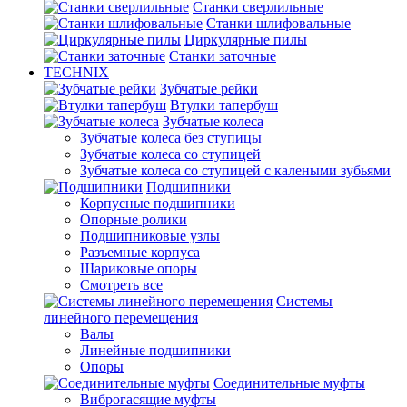
Станки сверлильные
Станки шлифовальные
Циркулярные пилы
Станки заточные
TECHNIX
Зубчатые рейки
Втулки тапербуш
Зубчатые колеса
Зубчатые колеса без ступицы
Зубчатые колеса со ступицей
Зубчатые колеса со ступицей с калеными зубьями
Подшипники
Корпусные подшипники
Опорные ролики
Подшипниковые узлы
Разъемные корпуса
Шариковые опоры
Смотреть все
Системы
линейного перемещения
Валы
Линейные подшипники
Опоры
Соединительные муфты
Виброгасящие муфты