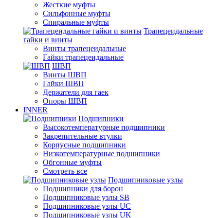
Жесткие муфты
Сильфонные муфты
Спиральные муфты
Трапецеидальные
гайки и винты
Винты трапецеидальные
Гайки трапецеидальные
ШВП
Винты ШВП
Гайки ШВП
Держатели для гаек
Опоры ШВП
INNER
Подшипники
Высокотемпературные подшипники
Закрепительные втулки
Корпусные подшипники
Низкотемпературные подшипники
Обгонные муфты
Смотреть все
Подшипниковые узлы
Подшипники для борон
Подшипниковые узлы SB
Подшипниковые узлы UC
Подшипниковые узлы UK