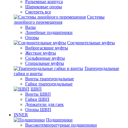
Разъемные корпуса
Шариковые опоры
Смотреть все
Системы
линейного перемещения
Валы
Линейные подшипники
Опоры
Соединительные муфты
Виброгасящие муфты
Жесткие муфты
Сильфонные муфты
Спиральные муфты
Трапецеидальные
гайки и винты
Винты трапецеидальные
Гайки трапецеидальные
ШВП
Винты ШВП
Гайки ШВП
Держатели для гаек
Опоры ШВП
INNER
Подшипники
Высокотемпературные подшипники