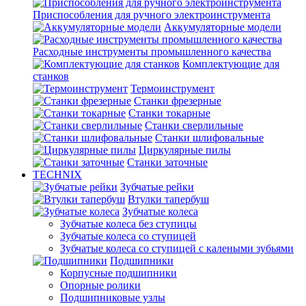
Приспособления для ручного электроинструмента
Аккумуляторные модели
Расходные инструменты промышленного качества
Комплектующие для
станков
Термоинструмент
Станки фрезерные
Станки токарные
Станки сверлильные
Станки шлифовальные
Циркулярные пилы
Станки заточные
TECHNIX
Зубчатые рейки
Втулки тапербуш
Зубчатые колеса
Зубчатые колеса без ступицы
Зубчатые колеса со ступицей
Зубчатые колеса со ступицей с калеными зубьями
Подшипники
Корпусные подшипники
Опорные ролики
Подшипниковые узлы