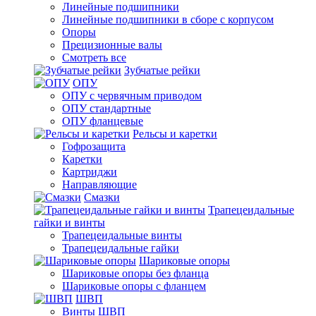
Линейные подшипники
Линейные подшипники в сборе с корпусом
Опоры
Прецизионные валы
Смотреть все
Зубчатые рейки
ОПУ
ОПУ с червячным приводом
ОПУ стандартные
ОПУ фланцевые
Рельсы и каретки
Гофрозащита
Каретки
Картриджи
Направляющие
Смазки
Трапецеидальные
гайки и винты
Трапецеидальные винты
Трапецеидальные гайки
Шариковые опоры
Шариковые опоры без фланца
Шариковые опоры с фланцем
ШВП
Винты ШВП