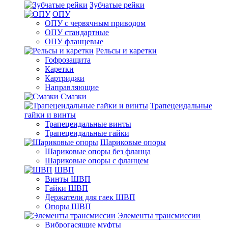
Зубчатые рейки
ОПУ
ОПУ с червячным приводом
ОПУ стандартные
ОПУ фланцевые
Рельсы и каретки
Гофрозащита
Каретки
Картриджи
Направляющие
Смазки
Трапецеидальные
гайки и винты
Трапецеидальные винты
Трапецеидальные гайки
Шариковые опоры
Шариковые опоры без фланца
Шариковые опоры с фланцем
ШВП
Винты ШВП
Гайки ШВП
Держатели для гаек ШВП
Опоры ШВП
Элементы трансмиссии
Виброгасящие муфты