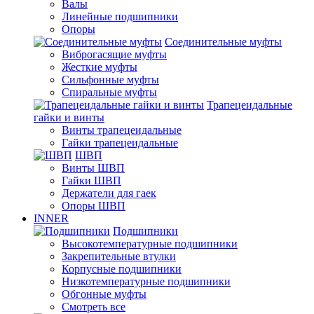
Валы
Линейные подшипники
Опоры
Соединительные муфты
Виброгасящие муфты
Жесткие муфты
Сильфонные муфты
Спиральные муфты
Трапецеидальные
гайки и винты
Винты трапецеидальные
Гайки трапецеидальные
ШВП
Винты ШВП
Гайки ШВП
Держатели для гаек
Опоры ШВП
INNER
Подшипники
Высокотемпературные подшипники
Закрепительные втулки
Корпусные подшипники
Низкотемпературные подшипники
Обгонные муфты
Смотреть все