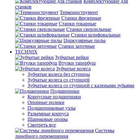
Комплектующие для
станков
Термоинструмент
Станки фрезерные
Станки токарные
Станки сверлильные
Станки шлифовальные
Циркулярные пилы
Станки заточные
TECHNIX
Зубчатые рейки
Втулки тапербуш
Зубчатые колеса
Зубчатые колеса без ступицы
Зубчатые колеса со ступицей
Зубчатые колеса со ступицей с калеными зубьями
Подшипники
Корпусные подшипники
Опорные ролики
Подшипниковые узлы
Разъемные корпуса
Шариковые опоры
Смотреть все
Системы
линейного перемещения