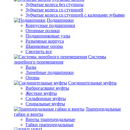
Зубчатые колеса без ступицы
Зубчатые колеса со ступицей
Зубчатые колеса со ступицей с калеными зубьями
Подшипники
Корпусные подшипники
Опорные ролики
Подшипниковые узлы
Разъемные корпуса
Шариковые опоры
Смотреть все
Системы
линейного перемещения
Валы
Линейные подшипники
Опоры
Соединительные муфты
Виброгасящие муфты
Жесткие муфты
Сильфонные муфты
Спиральные муфты
Трапецеидальные
гайки и винты
Винты трапецеидальные
Гайки трапецеидальные
ШВП