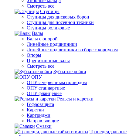
Упорные кольца
Смотреть все
Ступицы
Ступицы для дисковых борон
Ступицы для посевной техники
Ступицы роликовые
Валы
Валы с опорой
Линейные подшипники
Линейные подшипники в сборе с корпусом
Опоры
Прецизионные валы
Смотреть все
Зубчатые рейки
ОПУ
ОПУ с червячным приводом
ОПУ стандартные
ОПУ фланцевые
Рельсы и каретки
Гофрозащита
Каретки
Картриджи
Направляющие
Смазки
Трапецеидальные