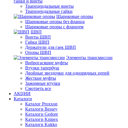
гайки и винты
Трапецеидальные винты
Трапецеидальные гайки
Шариковые опоры
Шариковые опоры без фланца
Шариковые опоры с фланцем
ШВП
Винты ШВП
Гайки ШВП
Держатели для гаек ШВП
Опоры ШВП
Элементы трансмиссии
Виброгасящие муфты
Втулки тапербуш
Двойные звездочки для однорядных цепей
Жесткие муфты
Зажимные втулки
Смотреть все
АКЦИИ
Каталоги
Каталог Proxxon
Каталоги Bessey
Каталоги Gedore
Каталоги Knipex
Каталоги Kukko