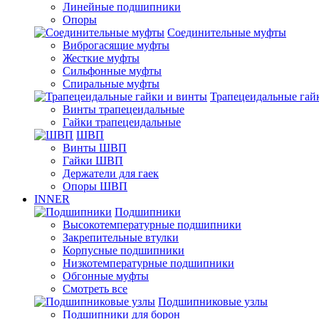
Линейные подшипники
Опоры
Соединительные муфты
Виброгасящие муфты
Жесткие муфты
Сильфонные муфты
Спиральные муфты
Трапецеидальные гай
Винты трапецеидальные
Гайки трапецеидальные
ШВП
Винты ШВП
Гайки ШВП
Держатели для гаек
Опоры ШВП
INNER
Подшипники
Высокотемпературные подшипники
Закрепительные втулки
Корпусные подшипники
Низкотемпературные подшипники
Обгонные муфты
Смотреть все
Подшипниковые узлы
Подшипники для борон