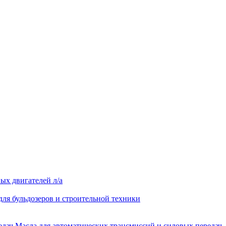
ых двигателей л/а
для бульдозеров и строительной техники
Масла для автоматических трансмиссий и силовых передач