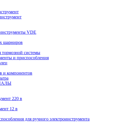
струмент
инструмент
 инструменты VDE
х шарниров
 тормозной системы
менты и приспособления
олец
в и компонентов
ьтра
ИАЛЫ
умент 220 в
мент 12 в
пособления для ручного электроинструмента