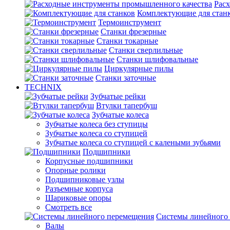
Рас
Комплектующие для стан
Термоинструмент
Станки фрезерные
Станки токарные
Станки сверлильные
Станки шлифовальные
Циркулярные пилы
Станки заточные
TECHNIX
Зубчатые рейки
Втулки тапербуш
Зубчатые колеса
Зубчатые колеса без ступицы
Зубчатые колеса со ступицей
Зубчатые колеса со ступицей с калеными зубьями
Подшипники
Корпусные подшипники
Опорные ролики
Подшипниковые узлы
Разъемные корпуса
Шариковые опоры
Смотреть все
Системы линейного
Валы