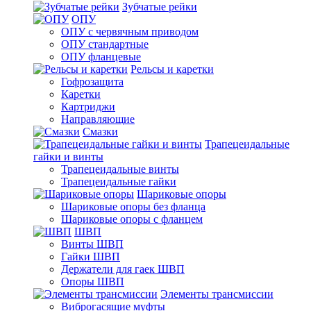
Зубчатые рейки
ОПУ
ОПУ с червячным приводом
ОПУ стандартные
ОПУ фланцевые
Рельсы и каретки
Гофрозащита
Каретки
Картриджи
Направляющие
Смазки
Трапецеидальные
гайки и винты
Трапецеидальные винты
Трапецеидальные гайки
Шариковые опоры
Шариковые опоры без фланца
Шариковые опоры с фланцем
ШВП
Винты ШВП
Гайки ШВП
Держатели для гаек ШВП
Опоры ШВП
Элементы трансмиссии
Виброгасящие муфты