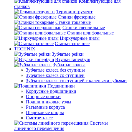
Комплектующие для
станков
Термоинструмент
Станки фрезерные
Станки токарные
Станки сверлильные
Станки шлифовальные
Циркулярные пилы
Станки заточные
TECHNIX
Зубчатые рейки
Втулки тапербуш
Зубчатые колеса
Зубчатые колеса без ступицы
Зубчатые колеса со ступицей
Зубчатые колеса со ступицей с калеными зубьями
Подшипники
Корпусные подшипники
Опорные ролики
Подшипниковые узлы
Разъемные корпуса
Шариковые опоры
Смотреть все
Системы
линейного перемещения