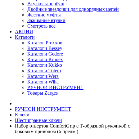
Втулки тапербуш
Двойные звездочки для однорядных цепей
Жесткие муфты
Зажимные втулки
Смотреть все
АКЦИИ
Каталоги
Каталог Proxxon
Каталоги Bessey
Каталоги Gedore
Каталоги Knipex
Каталоги Kukko
Каталоги Totem
Каталоги Wera
Каталоги Wiha
РУЧНОЙ ИНСТРУМЕНТ
Товары Zarges
РУЧНОЙ ИНСТРУМЕНТ
Ключи
Шестигранные ключи
Набор отверток ComfortGrip с Т-образной рукояткой с
боковым приводом (6 предм.)