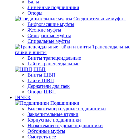
Валы
Линейные подшипники
Опоры
Соединительные муфты
Виброгасящие муфты
Жесткие муфты
Сильфонные муфты
Спиральные муфты
Трапецеидальные
гайки и винты
Винты трапецеидальные
Гайки трапецеидальные
ШВП
Винты ШВП
Гайки ШВП
Держатели для гаек
Опоры ШВП
INNER
Подшипники
Высокотемпературные подшипники
Закрепительные втулки
Корпусные подшипники
Низкотемпературные подшипники
Обгонные муфты
Смотреть все