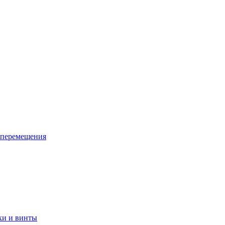
 перемещения
ки и винты