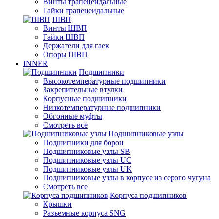
Винты трапецеидальные
Гайки трапецеидальные
ШВП
Винты ШВП
Гайки ШВП
Держатели для гаек
Опоры ШВП
INNER
Подшипники
Высокотемпературные подшипники
Закрепительные втулки
Корпусные подшипники
Низкотемпературные подшипники
Обгонные муфты
Смотреть все
Подшипниковые узлы
Подшипники для борон
Подшипниковые узлы SB
Подшипниковые узлы UC
Подшипниковые узлы UK
Подшипниковые узлы в корпусе из серого чугуна
Смотреть все
Корпуса подшипников
Крышки
Разъемные корпуса SNG