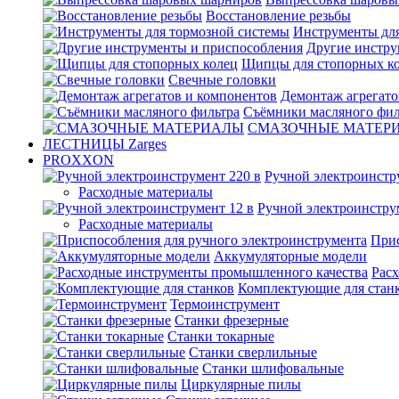
Восстановление резьбы
Инструменты для
Другие инстру
Щипцы для стопорных к
Свечные головки
Демонтаж агрегато
Съёмники масляного фил
СМАЗОЧНЫЕ МАТЕР
ЛЕСТНИЦЫ Zarges
PROXXON
Ручной электроинстр
Расходные материалы
Ручной электроинстру
Расходные материалы
Прис
Аккумуляторные модели
Рас
Комплектующие для стан
Термоинструмент
Станки фрезерные
Станки токарные
Станки сверлильные
Станки шлифовальные
Циркулярные пилы