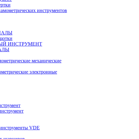
ертки
амометрических инструментов
ИАЛЫ
ещотки
ЫЙ ИНСТРУМЕНТ
АЛЫ
ометрические механические
метрические электронные
струмент
инструмент
 инструменты VDE
х шарниров