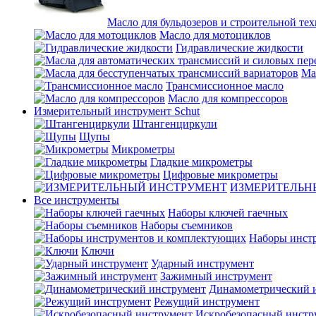
Масло для бульдозеров и строительной те
Масло для мотоциклов
Гидравлические жидкости
Ма
Трансмиссионное масло
Масло для компрессоров
Измерительный инструмент Schut
Штангенциркули
Щупы
Микрометры
Гладкие микрометры
Цифровые микрометры
ИЗМЕРИТЕЛЬН
Все инструменты
Наборы ключей гаечных
Наборы съемников
Наборы инст
Ключи
Ударный инструмент
Зажимный инструмент
Динамометрический 
Режущий инструмент
Искробезопасный инстр