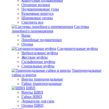
Корпусные подшипники
Опорные ролики
Подшипниковые узлы
Разъемные корпуса
Шариковые опоры
Смотреть все
Системы
линейного перемещения
Валы
Линейные подшипники
Опоры
Соединительные муфты
Виброгасящие муфты
Жесткие муфты
Сильфонные муфты
Спиральные муфты
Трапецеидальные
гайки и винты
Винты трапецеидальные
Гайки трапецеидальные
ШВП
Винты ШВП
Гайки ШВП
Держатели для гаек
Опоры ШВП