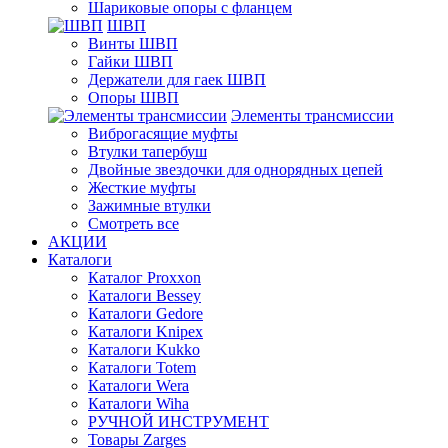
Шариковые опоры с фланцем
ШВП
Винты ШВП
Гайки ШВП
Держатели для гаек ШВП
Опоры ШВП
Элементы трансмиссии
Виброгасящие муфты
Втулки тапербуш
Двойные звездочки для однорядных цепей
Жесткие муфты
Зажимные втулки
Смотреть все
АКЦИИ
Каталоги
Каталог Proxxon
Каталоги Bessey
Каталоги Gedore
Каталоги Knipex
Каталоги Kukko
Каталоги Totem
Каталоги Wera
Каталоги Wiha
РУЧНОЙ ИНСТРУМЕНТ
Товары Zarges