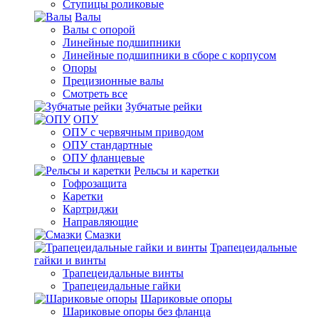
Ступицы роликовые
Валы
Валы с опорой
Линейные подшипники
Линейные подшипники в сборе с корпусом
Опоры
Прецизионные валы
Смотреть все
Зубчатые рейки
ОПУ
ОПУ с червячным приводом
ОПУ стандартные
ОПУ фланцевые
Рельсы и каретки
Гофрозащита
Каретки
Картриджи
Направляющие
Смазки
Трапецеидальные
гайки и винты
Трапецеидальные винты
Трапецеидальные гайки
Шариковые опоры
Шариковые опоры без фланца