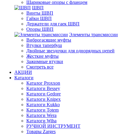
Шариковые опоры с фланцем
ШВП
Винты ШВП
Гайки ШВП
Держатели для гаек ШВП
Опоры ШВП
Элементы трансмиссии
Виброгасящие муфты
Втулки тапербуш
Двойные звездочки для однорядных цепей
Жесткие муфты
Зажимные втулки
Смотреть все
АКЦИИ
Каталоги
Каталог Proxxon
Каталоги Bessey
Каталоги Gedore
Каталоги Knipex
Каталоги Kukko
Каталоги Totem
Каталоги Wera
Каталоги Wiha
РУЧНОЙ ИНСТРУМЕНТ
Товары Zarges