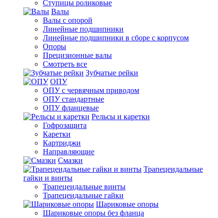
Ступицы роликовые
Валы
Валы с опорой
Линейные подшипники
Линейные подшипники в сборе с корпусом
Опоры
Прецизионные валы
Смотреть все
Зубчатые рейки
ОПУ
ОПУ с червячным приводом
ОПУ стандартные
ОПУ фланцевые
Рельсы и каретки
Гофрозащита
Каретки
Картриджи
Направляющие
Смазки
Трапецеидальные
гайки и винты
Трапецеидальные винты
Трапецеидальные гайки
Шариковые опоры
Шариковые опоры без фланца