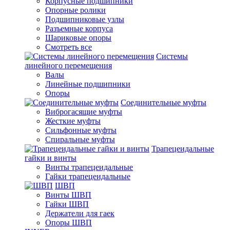
Корпусные подшипники
Опорные ролики
Подшипниковые узлы
Разъемные корпуса
Шариковые опоры
Смотреть все
Системы
линейного перемещения
Валы
Линейные подшипники
Опоры
Соединительные муфты
Виброгасящие муфты
Жесткие муфты
Сильфонные муфты
Спиральные муфты
Трапецеидальные
гайки и винты
Винты трапецеидальные
Гайки трапецеидальные
ШВП
Винты ШВП
Гайки ШВП
Держатели для гаек
Опоры ШВП