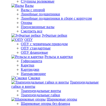
Ступицы роликовые
Валы
Валы с опорой
Линейные подшипники
Линейные подшипники в сборе с корпусом
Опоры
Прецизионные валы
Смотреть все
Зубчатые рейки
ОПУ
ОПУ с червячным приводом
ОПУ стандартные
ОПУ фланцевые
Рельсы и каретки
Гофрозащита
Каретки
Картриджи
Направляющие
Смазки
Трапецеидальные
гайки и винты
Трапецеидальные винты
Трапецеидальные гайки
Шариковые опоры
Шариковые опоры без фланца