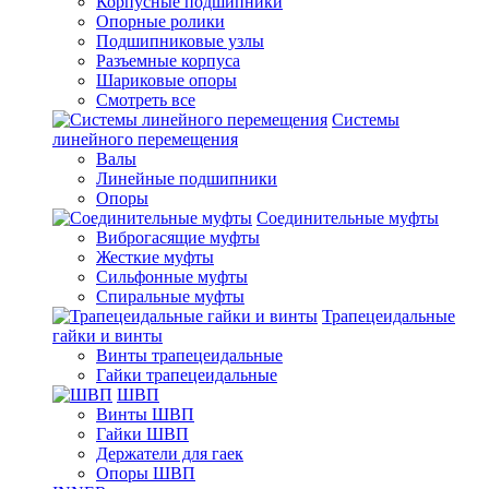
Корпусные подшипники
Опорные ролики
Подшипниковые узлы
Разъемные корпуса
Шариковые опоры
Смотреть все
Системы
линейного перемещения
Валы
Линейные подшипники
Опоры
Соединительные муфты
Виброгасящие муфты
Жесткие муфты
Сильфонные муфты
Спиральные муфты
Трапецеидальные
гайки и винты
Винты трапецеидальные
Гайки трапецеидальные
ШВП
Винты ШВП
Гайки ШВП
Держатели для гаек
Опоры ШВП