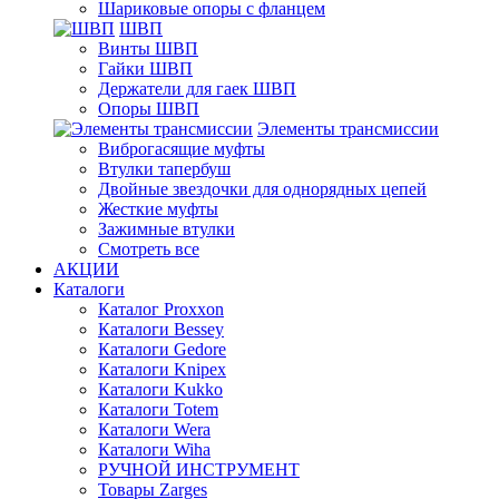
Шариковые опоры с фланцем
ШВП
Винты ШВП
Гайки ШВП
Держатели для гаек ШВП
Опоры ШВП
Элементы трансмиссии
Виброгасящие муфты
Втулки тапербуш
Двойные звездочки для однорядных цепей
Жесткие муфты
Зажимные втулки
Смотреть все
АКЦИИ
Каталоги
Каталог Proxxon
Каталоги Bessey
Каталоги Gedore
Каталоги Knipex
Каталоги Kukko
Каталоги Totem
Каталоги Wera
Каталоги Wiha
РУЧНОЙ ИНСТРУМЕНТ
Товары Zarges