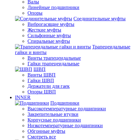
Валы
Линейные подшипники
Опоры
Соединительные муфты
Виброгасящие муфты
Жесткие муфты
Сильфонные муфты
Спиральные муфты
Трапецеидальные
гайки и винты
Винты трапецеидальные
Гайки трапецеидальные
ШВП
Винты ШВП
Гайки ШВП
Держатели для гаек
Опоры ШВП
INNER
Подшипники
Высокотемпературные подшипники
Закрепительные втулки
Корпусные подшипники
Низкотемпературные подшипники
Обгонные муфты
Смотреть все