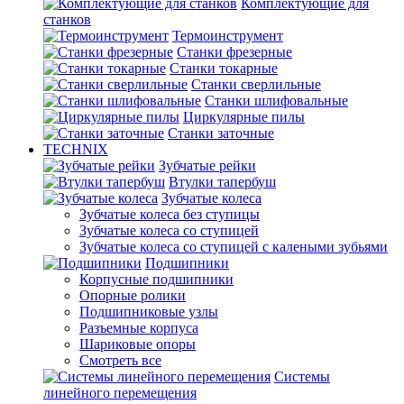
Комплектующие для
станков
Термоинструмент
Станки фрезерные
Станки токарные
Станки сверлильные
Станки шлифовальные
Циркулярные пилы
Станки заточные
TECHNIX
Зубчатые рейки
Втулки тапербуш
Зубчатые колеса
Зубчатые колеса без ступицы
Зубчатые колеса со ступицей
Зубчатые колеса со ступицей с калеными зубьями
Подшипники
Корпусные подшипники
Опорные ролики
Подшипниковые узлы
Разъемные корпуса
Шариковые опоры
Смотреть все
Системы
линейного перемещения