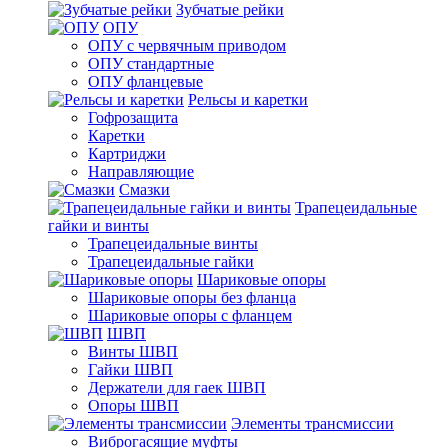
Зубчатые рейки
ОПУ
ОПУ с червячным приводом
ОПУ стандартные
ОПУ фланцевые
Рельсы и каретки
Гофрозащита
Каретки
Картриджи
Направляющие
Смазки
Трапецеидальные
гайки и винты
Трапецеидальные винты
Трапецеидальные гайки
Шариковые опоры
Шариковые опоры без фланца
Шариковые опоры с фланцем
ШВП
Винты ШВП
Гайки ШВП
Держатели для гаек ШВП
Опоры ШВП
Элементы трансмиссии
Виброгасящие муфты