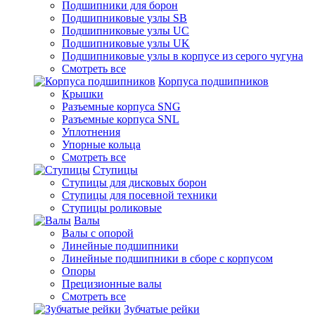
Подшипники для борон
Подшипниковые узлы SB
Подшипниковые узлы UC
Подшипниковые узлы UK
Подшипниковые узлы в корпусе из серого чугуна
Смотреть все
Корпуса подшипников
Крышки
Разъемные корпуса SNG
Разъемные корпуса SNL
Уплотнения
Упорные кольца
Смотреть все
Ступицы
Ступицы для дисковых борон
Ступицы для посевной техники
Ступицы роликовые
Валы
Валы с опорой
Линейные подшипники
Линейные подшипники в сборе с корпусом
Опоры
Прецизионные валы
Смотреть все
Зубчатые рейки