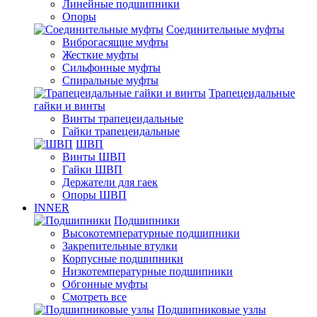
Линейные подшипники
Опоры
Соединительные муфты
Виброгасящие муфты
Жесткие муфты
Сильфонные муфты
Спиральные муфты
Трапецеидальные
гайки и винты
Винты трапецеидальные
Гайки трапецеидальные
ШВП
Винты ШВП
Гайки ШВП
Держатели для гаек
Опоры ШВП
INNER
Подшипники
Высокотемпературные подшипники
Закрепительные втулки
Корпусные подшипники
Низкотемпературные подшипники
Обгонные муфты
Смотреть все
Подшипниковые узлы