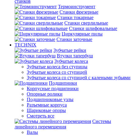
станков
Термоинструмент
Станки фрезерные
Станки токарные
Станки сверлильные
Станки шлифовальные
Циркулярные пилы
Станки заточные
TECHNIX
Зубчатые рейки
Втулки тапербуш
Зубчатые колеса
Зубчатые колеса без ступицы
Зубчатые колеса со ступицей
Зубчатые колеса со ступицей с калеными зубьями
Подшипники
Корпусные подшипники
Опорные ролики
Подшипниковые узлы
Разъемные корпуса
Шариковые опоры
Смотреть все
Системы
линейного перемещения
Валы