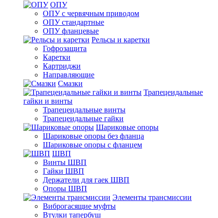
ОПУ
ОПУ с червячным приводом
ОПУ стандартные
ОПУ фланцевые
Рельсы и каретки
Гофрозащита
Каретки
Картриджи
Направляющие
Смазки
Трапецеидальные
гайки и винты
Трапецеидальные винты
Трапецеидальные гайки
Шариковые опоры
Шариковые опоры без фланца
Шариковые опоры с фланцем
ШВП
Винты ШВП
Гайки ШВП
Держатели для гаек ШВП
Опоры ШВП
Элементы трансмиссии
Виброгасящие муфты
Втулки тапербуш