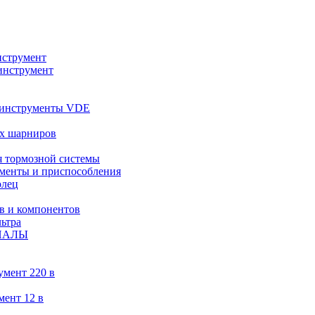
струмент
инструмент
 инструменты VDE
х шарниров
 тормозной системы
менты и приспособления
олец
в и компонентов
ьтра
ИАЛЫ
умент 220 в
мент 12 в