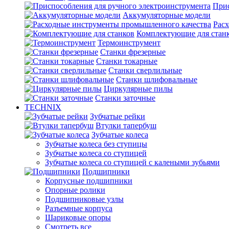
Прис
Аккумуляторные модели
Рас
Комплектующие для стан
Термоинструмент
Станки фрезерные
Станки токарные
Станки сверлильные
Станки шлифовальные
Циркулярные пилы
Станки заточные
TECHNIX
Зубчатые рейки
Втулки тапербуш
Зубчатые колеса
Зубчатые колеса без ступицы
Зубчатые колеса со ступицей
Зубчатые колеса со ступицей с калеными зубьями
Подшипники
Корпусные подшипники
Опорные ролики
Подшипниковые узлы
Разъемные корпуса
Шариковые опоры
Смотреть все