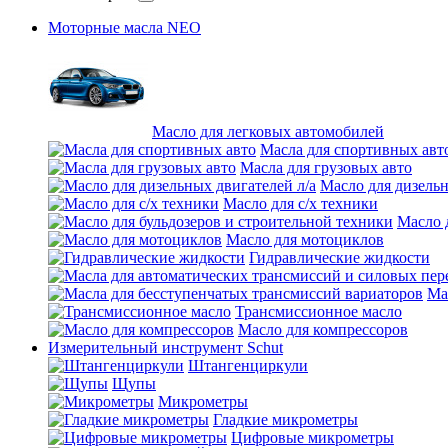
Моторные масла NEO
Масло для легковых автомобилей
Масла для спортивных авт
Масла для грузовых авто
Масло для дизельн
Масло для с/х техники
Масло 
Масло для мотоциклов
Гидравлические жидкости
Ма
Трансмиссионное масло
Масло для компрессоров
Измерительный инструмент Schut
Штангенциркули
Щупы
Микрометры
Гладкие микрометры
Цифровые микрометры