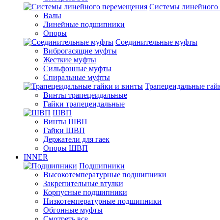
Системы линейного
Валы
Линейные подшипники
Опоры
Соединительные муфты
Виброгасящие муфты
Жесткие муфты
Сильфонные муфты
Спиральные муфты
Трапецеидальные гай
Винты трапецеидальные
Гайки трапецеидальные
ШВП
Винты ШВП
Гайки ШВП
Держатели для гаек
Опоры ШВП
INNER
Подшипники
Высокотемпературные подшипники
Закрепительные втулки
Корпусные подшипники
Низкотемпературные подшипники
Обгонные муфты
Смотреть все