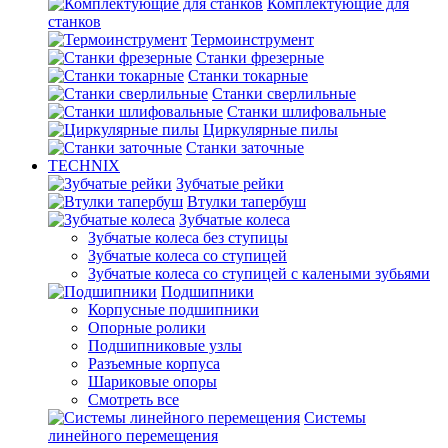
Комплектующие для
станков
Термоинструмент
Станки фрезерные
Станки токарные
Станки сверлильные
Станки шлифовальные
Циркулярные пилы
Станки заточные
TECHNIX
Зубчатые рейки
Втулки тапербуш
Зубчатые колеса
Зубчатые колеса без ступицы
Зубчатые колеса со ступицей
Зубчатые колеса со ступицей с калеными зубьями
Подшипники
Корпусные подшипники
Опорные ролики
Подшипниковые узлы
Разъемные корпуса
Шариковые опоры
Смотреть все
Системы
линейного перемещения