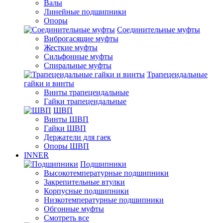
Валы
Линейные подшипники
Опоры
Соединительные муфты
Виброгасящие муфты
Жесткие муфты
Сильфонные муфты
Спиральные муфты
Трапецеидальные
гайки и винты
Винты трапецеидальные
Гайки трапецеидальные
ШВП
Винты ШВП
Гайки ШВП
Держатели для гаек
Опоры ШВП
INNER
Подшипники
Высокотемпературные подшипники
Закрепительные втулки
Корпусные подшипники
Низкотемпературные подшипники
Обгонные муфты
Смотреть все