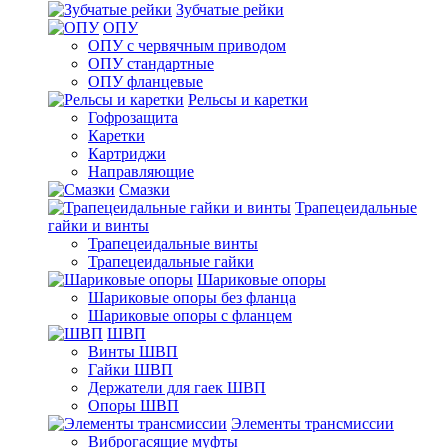
Зубчатые рейки
ОПУ
ОПУ с червячным приводом
ОПУ стандартные
ОПУ фланцевые
Рельсы и каретки
Гофрозащита
Каретки
Картриджи
Направляющие
Смазки
Трапецеидальные
гайки и винты
Трапецеидальные винты
Трапецеидальные гайки
Шариковые опоры
Шариковые опоры без фланца
Шариковые опоры с фланцем
ШВП
Винты ШВП
Гайки ШВП
Держатели для гаек ШВП
Опоры ШВП
Элементы трансмиссии
Виброгасящие муфты