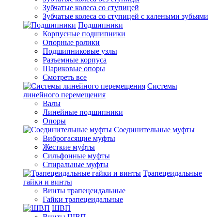
Зубчатые колеса со ступицей
Зубчатые колеса со ступицей с калеными зубьями
Подшипники
Корпусные подшипники
Опорные ролики
Подшипниковые узлы
Разъемные корпуса
Шариковые опоры
Смотреть все
Системы
линейного перемещения
Валы
Линейные подшипники
Опоры
Соединительные муфты
Виброгасящие муфты
Жесткие муфты
Сильфонные муфты
Спиральные муфты
Трапецеидальные
гайки и винты
Винты трапецеидальные
Гайки трапецеидальные
ШВП
Винты ШВП