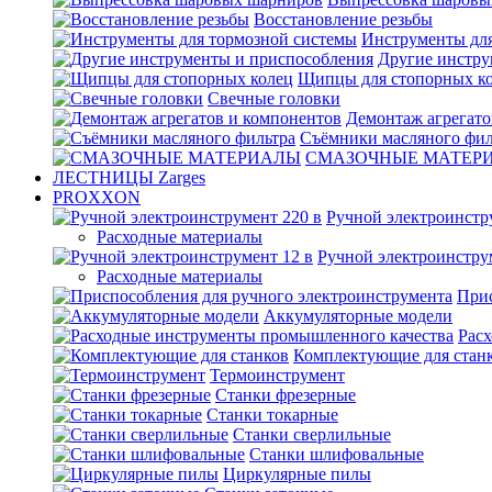
Восстановление резьбы
Инструменты для
Другие инстру
Щипцы для стопорных к
Свечные головки
Демонтаж агрегато
Съёмники масляного фил
СМАЗОЧНЫЕ МАТЕР
ЛЕСТНИЦЫ Zarges
PROXXON
Ручной электроинстр
Расходные материалы
Ручной электроинстру
Расходные материалы
Прис
Аккумуляторные модели
Рас
Комплектующие для стан
Термоинструмент
Станки фрезерные
Станки токарные
Станки сверлильные
Станки шлифовальные
Циркулярные пилы