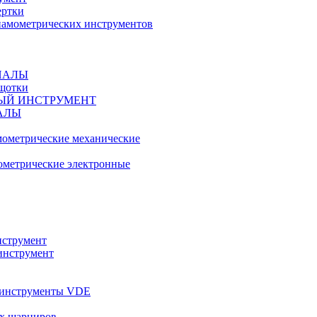
ертки
амометрических инструментов
ИАЛЫ
ещотки
ЫЙ ИНСТРУМЕНТ
АЛЫ
ометрические механические
метрические электронные
струмент
инструмент
 инструменты VDE
х шарниров