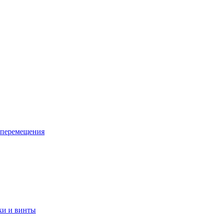
 перемещения
ки и винты