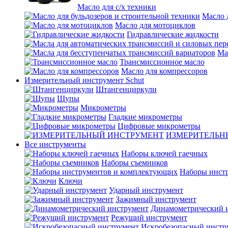
Масло для с/х техники
Масло 
Масло для мотоциклов
Гидравлические жидкости
Ма
Трансмиссионное масло
Масло для компрессоров
Измерительный инструмент Schut
Штангенциркули
Щупы
Микрометры
Гладкие микрометры
Цифровые микрометры
ИЗМЕРИТЕЛЬН
Все инструменты
Наборы ключей гаечных
Наборы съемников
Наборы инст
Ключи
Ударный инструмент
Зажимный инструмент
Динамометрический 
Режущий инструмент
Искробезопасный инстр