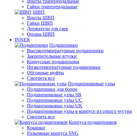
Винты трапецеидальные
Гайки трапецеидальные
ШВП
Винты ШВП
Гайки ШВП
Держатели для гаек
Опоры ШВП
INNER
Подшипники
Высокотемпературные подшипники
Закрепительные втулки
Корпусные подшипники
Низкотемпературные подшипники
Обгонные муфты
Смотреть все
Подшипниковые узлы
Подшипники для борон
Подшипниковые узлы SB
Подшипниковые узлы UC
Подшипниковые узлы UK
Подшипниковые узлы в корпусе из серого чугуна
Смотреть все
Корпуса подшипников
Крышки
Разъемные корпуса SNG