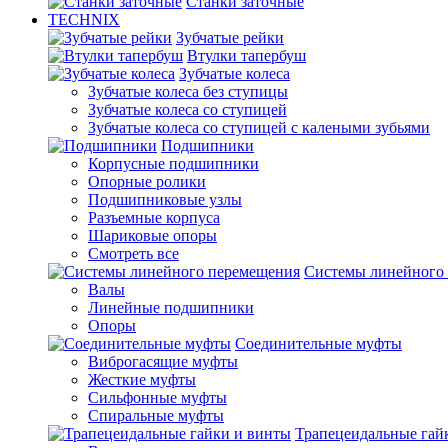
Станки заточные
TECHNIX
Зубчатые рейки
Втулки тапербуш
Зубчатые колеса
Зубчатые колеса без ступицы
Зубчатые колеса со ступицей
Зубчатые колеса со ступицей с калеными зубьями
Подшипники
Корпусные подшипники
Опорные ролики
Подшипниковые узлы
Разъемные корпуса
Шариковые опоры
Смотреть все
Системы линейного
Валы
Линейные подшипники
Опоры
Соединительные муфты
Виброгасящие муфты
Жесткие муфты
Сильфонные муфты
Спиральные муфты
Трапецеидальные гай