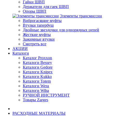
Гайки ШВП
Держатели для гаек ШВП
Опоры ШВП
Элементы трансмиссии
Виброгасящие муфты
Втулки тапербуш
Двойные звездочки для однорядных цепей
Жесткие муфты
Зажимные втулки
Смотреть все
АКЦИИ
Каталоги
Каталог Proxxon
Каталоги Bessey
Каталоги Gedore
Каталоги Knipex
Каталоги Kukko
Каталоги Totem
Каталоги Wera
Каталоги Wiha
РУЧНОЙ ИНСТРУМЕНТ
Товары Zarges
РАСХОДНЫЕ МАТЕРИАЛЫ