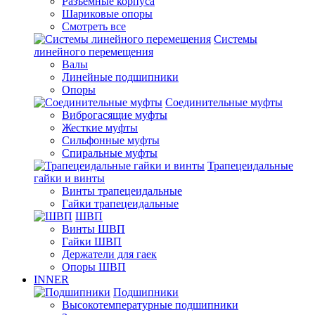
Разъемные корпуса
Шариковые опоры
Смотреть все
Системы
линейного перемещения
Валы
Линейные подшипники
Опоры
Соединительные муфты
Виброгасящие муфты
Жесткие муфты
Сильфонные муфты
Спиральные муфты
Трапецеидальные
гайки и винты
Винты трапецеидальные
Гайки трапецеидальные
ШВП
Винты ШВП
Гайки ШВП
Держатели для гаек
Опоры ШВП
INNER
Подшипники
Высокотемпературные подшипники