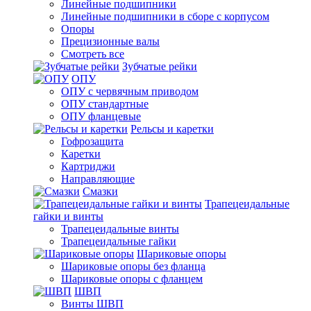
Линейные подшипники
Линейные подшипники в сборе с корпусом
Опоры
Прецизионные валы
Смотреть все
Зубчатые рейки
ОПУ
ОПУ с червячным приводом
ОПУ стандартные
ОПУ фланцевые
Рельсы и каретки
Гофрозащита
Каретки
Картриджи
Направляющие
Смазки
Трапецеидальные
гайки и винты
Трапецеидальные винты
Трапецеидальные гайки
Шариковые опоры
Шариковые опоры без фланца
Шариковые опоры с фланцем
ШВП
Винты ШВП