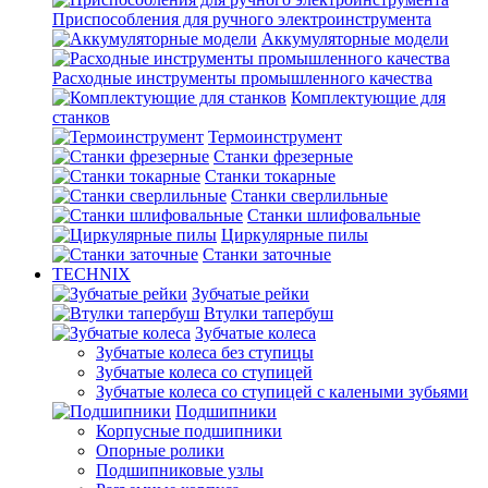
Приспособления для ручного электроинструмента
Аккумуляторные модели
Расходные инструменты промышленного качества
Комплектующие для
станков
Термоинструмент
Станки фрезерные
Станки токарные
Станки сверлильные
Станки шлифовальные
Циркулярные пилы
Станки заточные
TECHNIX
Зубчатые рейки
Втулки тапербуш
Зубчатые колеса
Зубчатые колеса без ступицы
Зубчатые колеса со ступицей
Зубчатые колеса со ступицей с калеными зубьями
Подшипники
Корпусные подшипники
Опорные ролики
Подшипниковые узлы