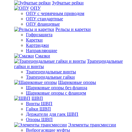
Зубчатые рейки
ОПУ
ОПУ с червячным приводом
ОПУ стандартные
ОПУ фланцевые
Рельсы и каретки
Гофрозащита
Каретки
Картриджи
Направляющие
Смазки
Трапецеидальные
гайки и винты
Трапецеидальные винты
Трапецеидальные гайки
Шариковые опоры
Шариковые опоры без фланца
Шариковые опоры с фланцем
ШВП
Винты ШВП
Гайки ШВП
Держатели для гаек ШВП
Опоры ШВП
Элементы трансмиссии
Виброгасящие муфты