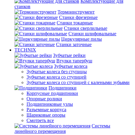
Комплектующие для
станков
Термоинструмент
Станки фрезерные
Станки токарные
Станки сверлильные
Станки шлифовальные
Циркулярные пилы
Станки заточные
TECHNIX
Зубчатые рейки
Втулки тапербуш
Зубчатые колеса
Зубчатые колеса без ступицы
Зубчатые колеса со ступицей
Зубчатые колеса со ступицей с калеными зубьями
Подшипники
Корпусные подшипники
Опорные ролики
Подшипниковые узлы
Разъемные корпуса
Шариковые опоры
Смотреть все
Системы
линейного перемещения