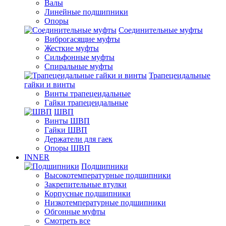
Валы
Линейные подшипники
Опоры
Соединительные муфты
Виброгасящие муфты
Жесткие муфты
Сильфонные муфты
Спиральные муфты
Трапецеидальные
гайки и винты
Винты трапецеидальные
Гайки трапецеидальные
ШВП
Винты ШВП
Гайки ШВП
Держатели для гаек
Опоры ШВП
INNER
Подшипники
Высокотемпературные подшипники
Закрепительные втулки
Корпусные подшипники
Низкотемпературные подшипники
Обгонные муфты
Смотреть все