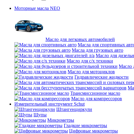
Моторные масла NEO
Масло для легковых автомобилей
Масла для спортивных авт
Масла для грузовых авто
Масло для дизельн
Масло для с/х техники
Масло 
Масло для мотоциклов
Гидравлические жидкости
Ма
Трансмиссионное масло
Масло для компрессоров
Измерительный инструмент Schut
Штангенциркули
Щупы
Микрометры
Гладкие микрометры
Цифровые микрометры