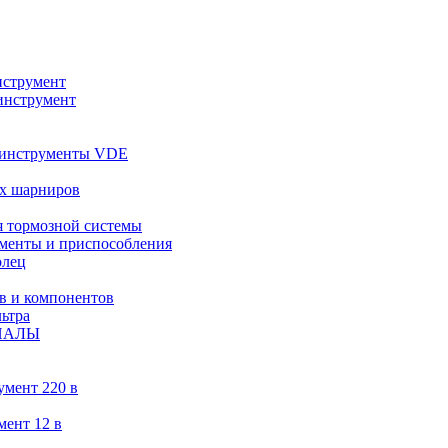
струмент
инструмент
 инструменты VDE
х шарниров
 тормозной системы
менты и приспособления
олец
в и компонентов
ьтра
ИАЛЫ
умент 220 в
мент 12 в