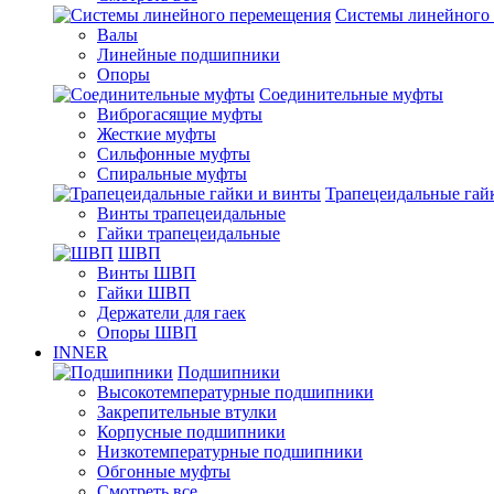
Системы линейного
Валы
Линейные подшипники
Опоры
Соединительные муфты
Виброгасящие муфты
Жесткие муфты
Сильфонные муфты
Спиральные муфты
Трапецеидальные гай
Винты трапецеидальные
Гайки трапецеидальные
ШВП
Винты ШВП
Гайки ШВП
Держатели для гаек
Опоры ШВП
INNER
Подшипники
Высокотемпературные подшипники
Закрепительные втулки
Корпусные подшипники
Низкотемпературные подшипники
Обгонные муфты
Смотреть все