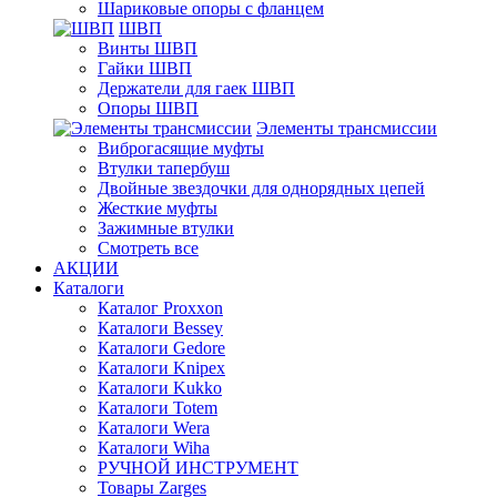
Шариковые опоры с фланцем
ШВП
Винты ШВП
Гайки ШВП
Держатели для гаек ШВП
Опоры ШВП
Элементы трансмиссии
Виброгасящие муфты
Втулки тапербуш
Двойные звездочки для однорядных цепей
Жесткие муфты
Зажимные втулки
Смотреть все
АКЦИИ
Каталоги
Каталог Proxxon
Каталоги Bessey
Каталоги Gedore
Каталоги Knipex
Каталоги Kukko
Каталоги Totem
Каталоги Wera
Каталоги Wiha
РУЧНОЙ ИНСТРУМЕНТ
Товары Zarges