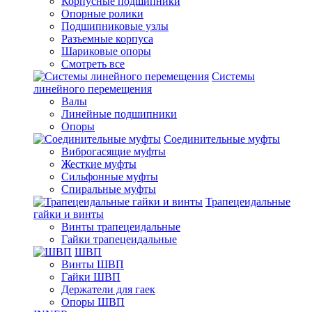
Корпусные подшипники
Опорные ролики
Подшипниковые узлы
Разъемные корпуса
Шариковые опоры
Смотреть все
Системы
линейного перемещения
Валы
Линейные подшипники
Опоры
Соединительные муфты
Виброгасящие муфты
Жесткие муфты
Сильфонные муфты
Спиральные муфты
Трапецеидальные
гайки и винты
Винты трапецеидальные
Гайки трапецеидальные
ШВП
Винты ШВП
Гайки ШВП
Держатели для гаек
Опоры ШВП