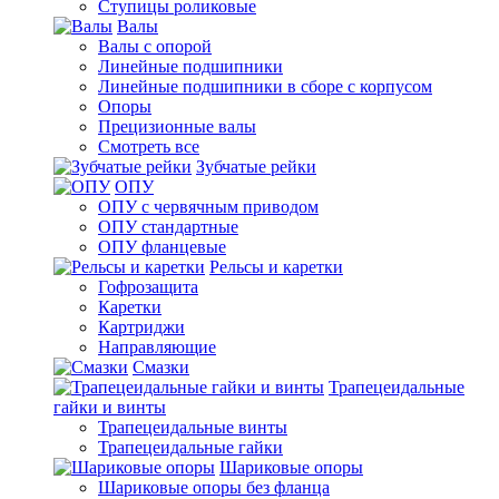
Ступицы роликовые
Валы
Валы с опорой
Линейные подшипники
Линейные подшипники в сборе с корпусом
Опоры
Прецизионные валы
Смотреть все
Зубчатые рейки
ОПУ
ОПУ с червячным приводом
ОПУ стандартные
ОПУ фланцевые
Рельсы и каретки
Гофрозащита
Каретки
Картриджи
Направляющие
Смазки
Трапецеидальные
гайки и винты
Трапецеидальные винты
Трапецеидальные гайки
Шариковые опоры
Шариковые опоры без фланца