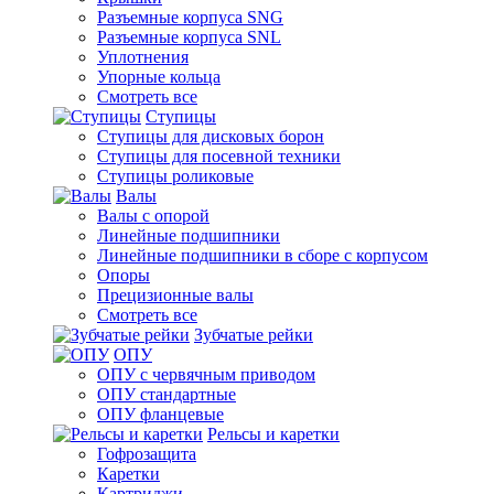
Разъемные корпуса SNG
Разъемные корпуса SNL
Уплотнения
Упорные кольца
Смотреть все
Ступицы
Ступицы для дисковых борон
Ступицы для посевной техники
Ступицы роликовые
Валы
Валы с опорой
Линейные подшипники
Линейные подшипники в сборе с корпусом
Опоры
Прецизионные валы
Смотреть все
Зубчатые рейки
ОПУ
ОПУ с червячным приводом
ОПУ стандартные
ОПУ фланцевые
Рельсы и каретки
Гофрозащита
Каретки
Картриджи