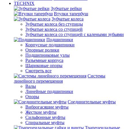
TECHNIX
Зубчатые рейки
Втулки тапербуш
Зубчатые колеса
Зубчатые колеса без ступицы
Зубчатые колеса со ступицей
Зубчатые колеса со ступицей с калеными зубьями
Подшипники
Корпусные подшипники
Опорные ролики
Подшипниковые узлы
Разъемные корпуса
Шариковые опоры
Смотреть все
Системы
линейного перемещения
Валы
Линейные подшипники
Опоры
Соединительные муфты
Виброгасящие муфты
Жесткие муфты
Сильфонные муфты
Спиральные муфты
Трапецеидальные