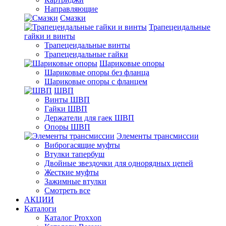
Направляющие
Смазки
Трапецеидальные
гайки и винты
Трапецеидальные винты
Трапецеидальные гайки
Шариковые опоры
Шариковые опоры без фланца
Шариковые опоры с фланцем
ШВП
Винты ШВП
Гайки ШВП
Держатели для гаек ШВП
Опоры ШВП
Элементы трансмиссии
Виброгасящие муфты
Втулки тапербуш
Двойные звездочки для однорядных цепей
Жесткие муфты
Зажимные втулки
Смотреть все
АКЦИИ
Каталоги
Каталог Proxxon