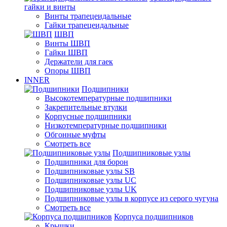
гайки и винты
Винты трапецеидальные
Гайки трапецеидальные
ШВП
Винты ШВП
Гайки ШВП
Держатели для гаек
Опоры ШВП
INNER
Подшипники
Высокотемпературные подшипники
Закрепительные втулки
Корпусные подшипники
Низкотемпературные подшипники
Обгонные муфты
Смотреть все
Подшипниковые узлы
Подшипники для борон
Подшипниковые узлы SB
Подшипниковые узлы UC
Подшипниковые узлы UK
Подшипниковые узлы в корпусе из серого чугуна
Смотреть все
Корпуса подшипников
Крышки