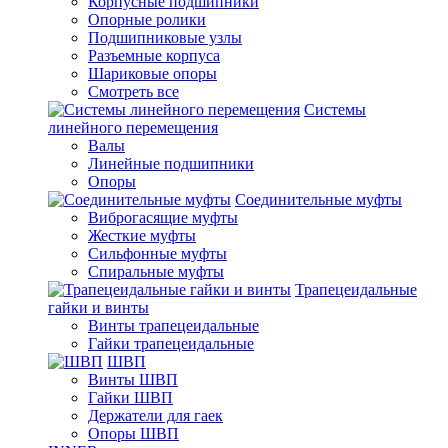
Корпусные подшипники
Опорные ролики
Подшипниковые узлы
Разъемные корпуса
Шариковые опоры
Смотреть все
Системы
линейного перемещения
Валы
Линейные подшипники
Опоры
Соединительные муфты
Виброгасящие муфты
Жесткие муфты
Сильфонные муфты
Спиральные муфты
Трапецеидальные
гайки и винты
Винты трапецеидальные
Гайки трапецеидальные
ШВП
Винты ШВП
Гайки ШВП
Держатели для гаек
Опоры ШВП