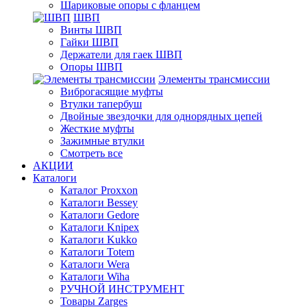
Шариковые опоры с фланцем
ШВП
Винты ШВП
Гайки ШВП
Держатели для гаек ШВП
Опоры ШВП
Элементы трансмиссии
Виброгасящие муфты
Втулки тапербуш
Двойные звездочки для однорядных цепей
Жесткие муфты
Зажимные втулки
Смотреть все
АКЦИИ
Каталоги
Каталог Proxxon
Каталоги Bessey
Каталоги Gedore
Каталоги Knipex
Каталоги Kukko
Каталоги Totem
Каталоги Wera
Каталоги Wiha
РУЧНОЙ ИНСТРУМЕНТ
Товары Zarges