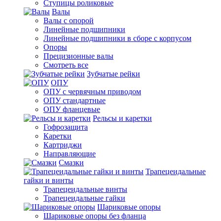
Ступицы роликовые
Валы
Валы с опорой
Линейные подшипники
Линейные подшипники в сборе с корпусом
Опоры
Прецизионные валы
Смотреть все
Зубчатые рейки
ОПУ
ОПУ с червячным приводом
ОПУ стандартные
ОПУ фланцевые
Рельсы и каретки
Гофрозащита
Каретки
Картриджи
Направляющие
Смазки
Трапецеидальные
гайки и винты
Трапецеидальные винты
Трапецеидальные гайки
Шариковые опоры
Шариковые опоры без фланца