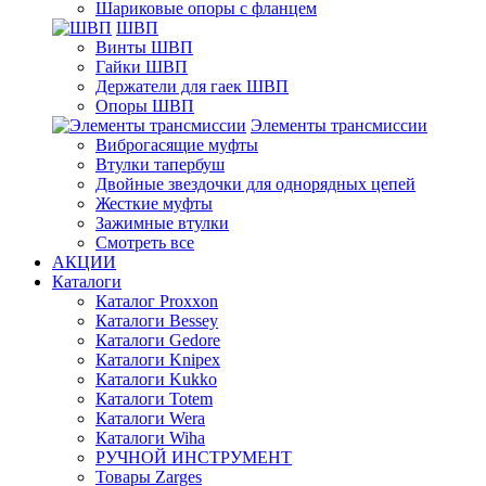
Шариковые опоры с фланцем
ШВП
Винты ШВП
Гайки ШВП
Держатели для гаек ШВП
Опоры ШВП
Элементы трансмиссии
Виброгасящие муфты
Втулки тапербуш
Двойные звездочки для однорядных цепей
Жесткие муфты
Зажимные втулки
Смотреть все
АКЦИИ
Каталоги
Каталог Proxxon
Каталоги Bessey
Каталоги Gedore
Каталоги Knipex
Каталоги Kukko
Каталоги Totem
Каталоги Wera
Каталоги Wiha
РУЧНОЙ ИНСТРУМЕНТ
Товары Zarges