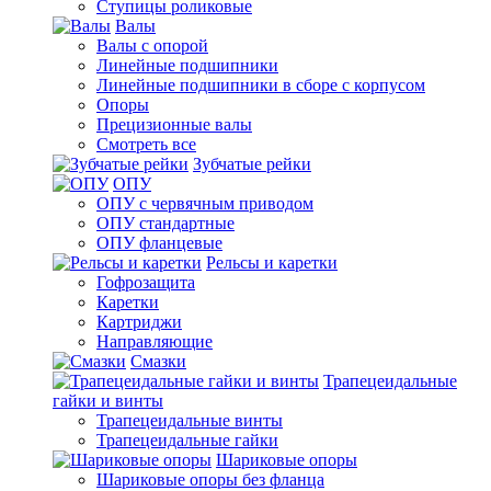
Ступицы роликовые
Валы
Валы с опорой
Линейные подшипники
Линейные подшипники в сборе с корпусом
Опоры
Прецизионные валы
Смотреть все
Зубчатые рейки
ОПУ
ОПУ с червячным приводом
ОПУ стандартные
ОПУ фланцевые
Рельсы и каретки
Гофрозащита
Каретки
Картриджи
Направляющие
Смазки
Трапецеидальные
гайки и винты
Трапецеидальные винты
Трапецеидальные гайки
Шариковые опоры
Шариковые опоры без фланца