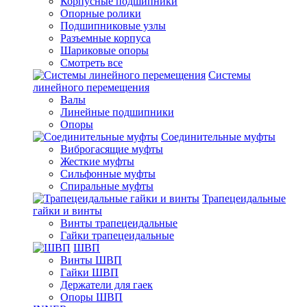
Корпусные подшипники
Опорные ролики
Подшипниковые узлы
Разъемные корпуса
Шариковые опоры
Смотреть все
Системы
линейного перемещения
Валы
Линейные подшипники
Опоры
Соединительные муфты
Виброгасящие муфты
Жесткие муфты
Сильфонные муфты
Спиральные муфты
Трапецеидальные
гайки и винты
Винты трапецеидальные
Гайки трапецеидальные
ШВП
Винты ШВП
Гайки ШВП
Держатели для гаек
Опоры ШВП