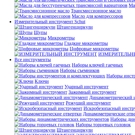
Ма
Трансмиссионное масло
Масло для компрессоров
Измерительный инструмент Schut
Штангенциркули
Щупы
Микрометры
Гладкие микрометры
Цифровые микрометры
ИЗМЕРИТЕЛЬН
Все инструменты
Наборы ключей гаечных
Наборы съемников
Наборы инст
Ключи
Ударный инструмент
Зажимный инструмент
Динамометрический 
Режущий инструмент
Искробезопасный инстр
Динамометрические отв
Наборы дин
Наборы торцевых головок
Штангенциркули