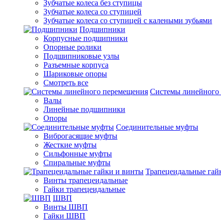
Зубчатые колеса без ступицы
Зубчатые колеса со ступицей
Зубчатые колеса со ступицей с калеными зубьями
Подшипники
Корпусные подшипники
Опорные ролики
Подшипниковые узлы
Разъемные корпуса
Шариковые опоры
Смотреть все
Системы линейного
Валы
Линейные подшипники
Опоры
Соединительные муфты
Виброгасящие муфты
Жесткие муфты
Сильфонные муфты
Спиральные муфты
Трапецеидальные гай
Винты трапецеидальные
Гайки трапецеидальные
ШВП
Винты ШВП
Гайки ШВП