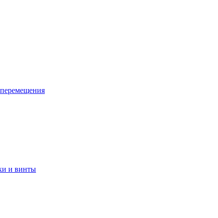
 перемещения
ки и винты