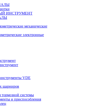
ИАЛЫ
ещотки
ЫЙ ИНСТРУМЕНТ
АЛЫ
ометрические механические
метрические электронные
струмент
инструмент
 инструменты VDE
х шарниров
 тормозной системы
менты и приспособления
олец