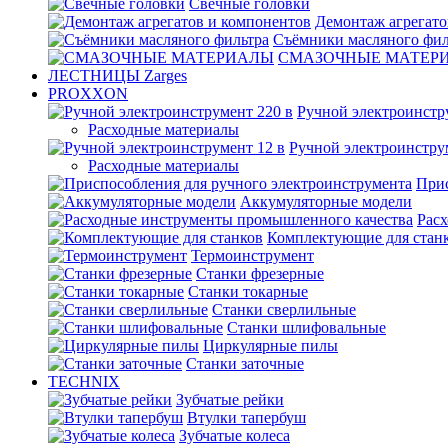
Свечные головки
Демонтаж агрегато
Съёмники масляного фил
СМАЗОЧНЫЕ МАТЕР
ЛЕСТНИЦЫ Zarges
PROXXON
Ручной электроинстр
Расходные материалы
Ручной электроинстру
Расходные материалы
Прис
Аккумуляторные модели
Рас
Комплектующие для стан
Термоинструмент
Станки фрезерные
Станки токарные
Станки сверлильные
Станки шлифовальные
Циркулярные пилы
Станки заточные
TECHNIX
Зубчатые рейки
Втулки тапербуш
Зубчатые колеса