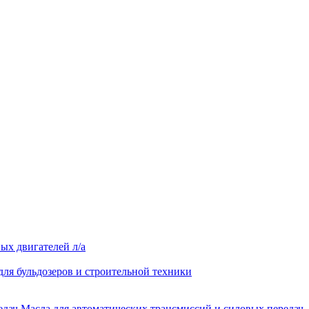
ых двигателей л/а
для бульдозеров и строительной техники
Масла для автоматических трансмиссий и силовых передач