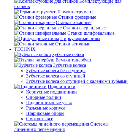
Комплектующие для
станков
Термоинструмент
Станки фрезерные
Станки токарные
Станки сверлильные
Станки шлифовальные
Циркулярные пилы
Станки заточные
TECHNIX
Зубчатые рейки
Втулки тапербуш
Зубчатые колеса
Зубчатые колеса без ступицы
Зубчатые колеса со ступицей
Зубчатые колеса со ступицей с калеными зубьями
Подшипники
Корпусные подшипники
Опорные ролики
Подшипниковые узлы
Разъемные корпуса
Шариковые опоры
Смотреть все
Системы
линейного перемещения