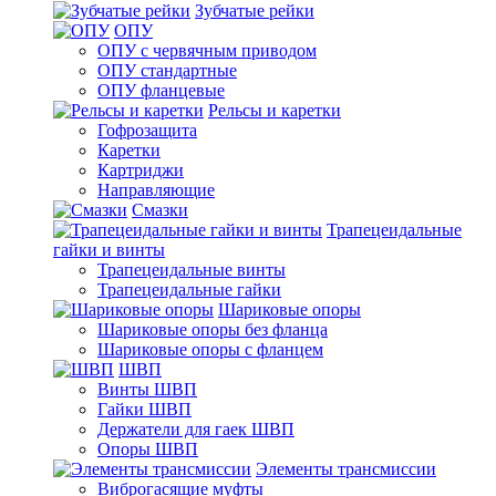
Зубчатые рейки
ОПУ
ОПУ с червячным приводом
ОПУ стандартные
ОПУ фланцевые
Рельсы и каретки
Гофрозащита
Каретки
Картриджи
Направляющие
Смазки
Трапецеидальные
гайки и винты
Трапецеидальные винты
Трапецеидальные гайки
Шариковые опоры
Шариковые опоры без фланца
Шариковые опоры с фланцем
ШВП
Винты ШВП
Гайки ШВП
Держатели для гаек ШВП
Опоры ШВП
Элементы трансмиссии
Виброгасящие муфты