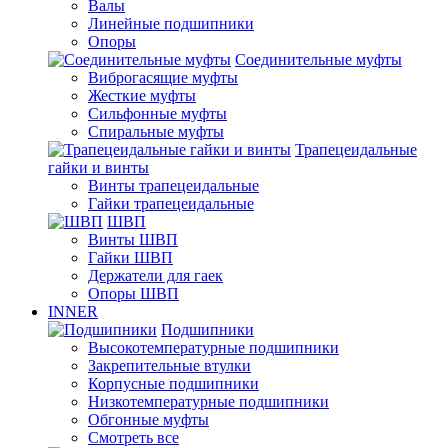
Валы
Линейные подшипники
Опоры
Соединительные муфты
Виброгасящие муфты
Жесткие муфты
Сильфонные муфты
Спиральные муфты
Трапецеидальные
гайки и винты
Винты трапецеидальные
Гайки трапецеидальные
ШВП
Винты ШВП
Гайки ШВП
Держатели для гаек
Опоры ШВП
INNER
Подшипники
Высокотемпературные подшипники
Закрепительные втулки
Корпусные подшипники
Низкотемпературные подшипники
Обгонные муфты
Смотреть все