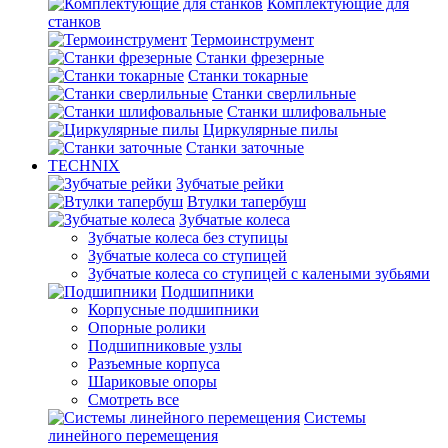
Комплектующие для
станков
Термоинструмент
Станки фрезерные
Станки токарные
Станки сверлильные
Станки шлифовальные
Циркулярные пилы
Станки заточные
TECHNIX
Зубчатые рейки
Втулки тапербуш
Зубчатые колеса
Зубчатые колеса без ступицы
Зубчатые колеса со ступицей
Зубчатые колеса со ступицей с калеными зубьями
Подшипники
Корпусные подшипники
Опорные ролики
Подшипниковые узлы
Разъемные корпуса
Шариковые опоры
Смотреть все
Системы
линейного перемещения