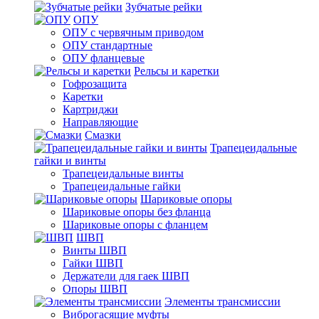
Зубчатые рейки
ОПУ
ОПУ с червячным приводом
ОПУ стандартные
ОПУ фланцевые
Рельсы и каретки
Гофрозащита
Каретки
Картриджи
Направляющие
Смазки
Трапецеидальные
гайки и винты
Трапецеидальные винты
Трапецеидальные гайки
Шариковые опоры
Шариковые опоры без фланца
Шариковые опоры с фланцем
ШВП
Винты ШВП
Гайки ШВП
Держатели для гаек ШВП
Опоры ШВП
Элементы трансмиссии
Виброгасящие муфты