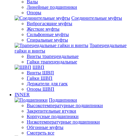
Валы
Линейные подшипники
Опоры
Соединительные муфты
Виброгасящие муфты
Жесткие муфты
Сильфонные муфты
Спиральные муфты
Трапецеидальные
гайки и винты
Винты трапецеидальные
Гайки трапецеидальные
ШВП
Винты ШВП
Гайки ШВП
Держатели для гаек
Опоры ШВП
INNER
Подшипники
Высокотемпературные подшипники
Закрепительные втулки
Корпусные подшипники
Низкотемпературные подшипники
Обгонные муфты
Смотреть все