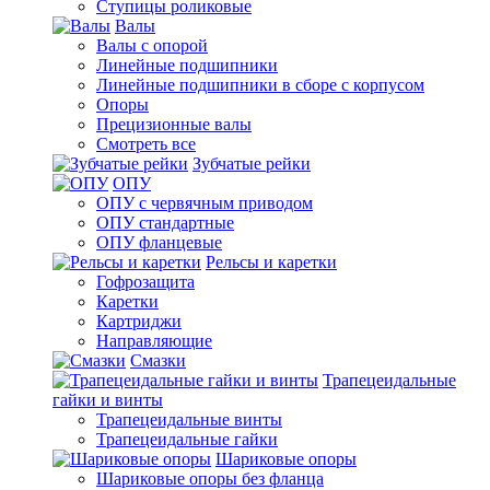
Ступицы роликовые
Валы
Валы с опорой
Линейные подшипники
Линейные подшипники в сборе с корпусом
Опоры
Прецизионные валы
Смотреть все
Зубчатые рейки
ОПУ
ОПУ с червячным приводом
ОПУ стандартные
ОПУ фланцевые
Рельсы и каретки
Гофрозащита
Каретки
Картриджи
Направляющие
Смазки
Трапецеидальные
гайки и винты
Трапецеидальные винты
Трапецеидальные гайки
Шариковые опоры
Шариковые опоры без фланца