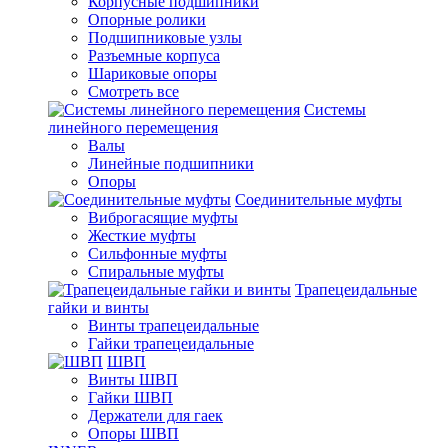
Корпусные подшипники
Опорные ролики
Подшипниковые узлы
Разъемные корпуса
Шариковые опоры
Смотреть все
Системы
линейного перемещения
Валы
Линейные подшипники
Опоры
Соединительные муфты
Виброгасящие муфты
Жесткие муфты
Сильфонные муфты
Спиральные муфты
Трапецеидальные
гайки и винты
Винты трапецеидальные
Гайки трапецеидальные
ШВП
Винты ШВП
Гайки ШВП
Держатели для гаек
Опоры ШВП