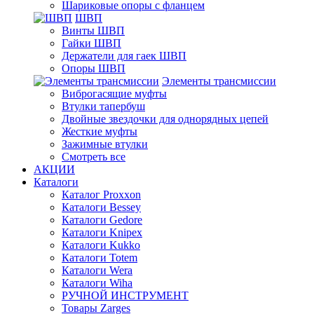
Шариковые опоры с фланцем
ШВП
Винты ШВП
Гайки ШВП
Держатели для гаек ШВП
Опоры ШВП
Элементы трансмиссии
Виброгасящие муфты
Втулки тапербуш
Двойные звездочки для однорядных цепей
Жесткие муфты
Зажимные втулки
Смотреть все
АКЦИИ
Каталоги
Каталог Proxxon
Каталоги Bessey
Каталоги Gedore
Каталоги Knipex
Каталоги Kukko
Каталоги Totem
Каталоги Wera
Каталоги Wiha
РУЧНОЙ ИНСТРУМЕНТ
Товары Zarges