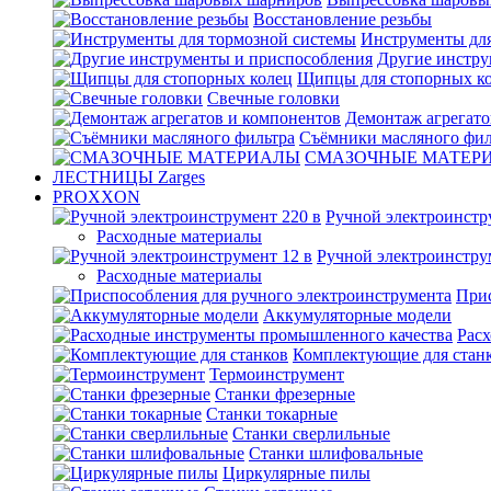
Восстановление резьбы
Инструменты для
Другие инстру
Щипцы для стопорных к
Свечные головки
Демонтаж агрегато
Съёмники масляного фил
СМАЗОЧНЫЕ МАТЕР
ЛЕСТНИЦЫ Zarges
PROXXON
Ручной электроинстр
Расходные материалы
Ручной электроинстру
Расходные материалы
Прис
Аккумуляторные модели
Рас
Комплектующие для стан
Термоинструмент
Станки фрезерные
Станки токарные
Станки сверлильные
Станки шлифовальные
Циркулярные пилы