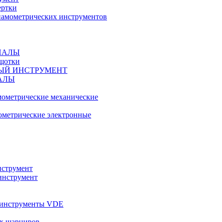
ертки
амометрических инструментов
ИАЛЫ
ещотки
ЫЙ ИНСТРУМЕНТ
АЛЫ
ометрические механические
метрические электронные
струмент
инструмент
 инструменты VDE
х шарниров