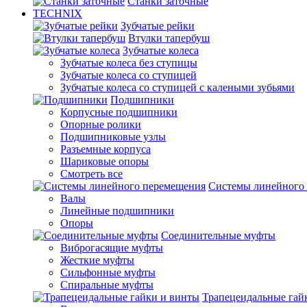
Станки заточные
TECHNIX
Зубчатые рейки
Втулки тапербуш
Зубчатые колеса
Зубчатые колеса без ступицы
Зубчатые колеса со ступицей
Зубчатые колеса со ступицей с калеными зубьями
Подшипники
Корпусные подшипники
Опорные ролики
Подшипниковые узлы
Разъемные корпуса
Шариковые опоры
Смотреть все
Системы линейного
Валы
Линейные подшипники
Опоры
Соединительные муфты
Виброгасящие муфты
Жесткие муфты
Сильфонные муфты
Спиральные муфты
Трапецеидальные гай