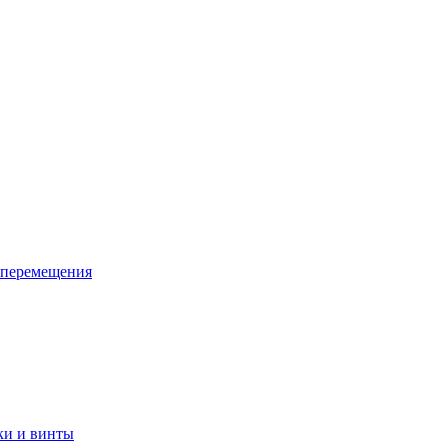
 перемещения
ки и винты