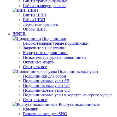
Винты трапецеидальные
Гайки трапецеидальные
ШВП
Винты ШВП
Гайки ШВП
Держатели для гаек
Опоры ШВП
INNER
Подшипники
Высокотемпературные подшипники
Закрепительные втулки
Корпусные подшипники
Низкотемпературные подшипники
Обгонные муфты
Смотреть все
Подшипниковые узлы
Подшипники для борон
Подшипниковые узлы SB
Подшипниковые узлы UC
Подшипниковые узлы UK
Подшипниковые узлы в корпусе из серого чугуна
Смотреть все
Корпуса подшипников
Крышки
Разъемные корпуса SNG