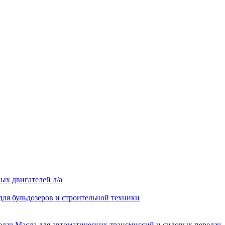
ых двигателей л/а
для бульдозеров и строительной техники
Масла для автоматических трансмиссий и силовых передач