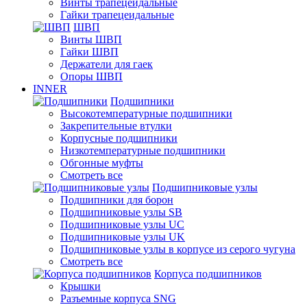
Винты трапецеидальные
Гайки трапецеидальные
ШВП
Винты ШВП
Гайки ШВП
Держатели для гаек
Опоры ШВП
INNER
Подшипники
Высокотемпературные подшипники
Закрепительные втулки
Корпусные подшипники
Низкотемпературные подшипники
Обгонные муфты
Смотреть все
Подшипниковые узлы
Подшипники для борон
Подшипниковые узлы SB
Подшипниковые узлы UC
Подшипниковые узлы UK
Подшипниковые узлы в корпусе из серого чугуна
Смотреть все
Корпуса подшипников
Крышки
Разъемные корпуса SNG