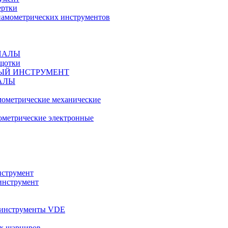
ертки
амометрических инструментов
ИАЛЫ
ещотки
ЫЙ ИНСТРУМЕНТ
АЛЫ
ометрические механические
метрические электронные
струмент
инструмент
 инструменты VDE
х шарниров