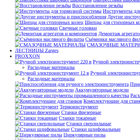
Восстановление резьбы
Инструменты для
Другие инстру
Щипцы для стопорных к
Свечные головки
Демонтаж агрегато
Съёмники масляного фил
СМАЗОЧНЫЕ МАТЕР
ЛЕСТНИЦЫ Zarges
PROXXON
Ручной электроинстр
Расходные материалы
Ручной электроинстру
Расходные материалы
Прис
Аккумуляторные модели
Рас
Комплектующие для стан
Термоинструмент
Станки фрезерные
Станки токарные
Станки сверлильные
Станки шлифовальные
Циркулярные пилы