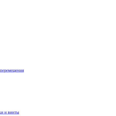
 перемещения
ки и винты