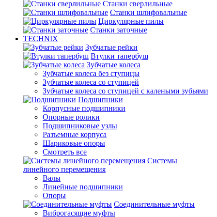
Станки сверлильные
Станки шлифовальные
Циркулярные пилы
Станки заточные
TECHNIX
Зубчатые рейки
Втулки тапербуш
Зубчатые колеса
Зубчатые колеса без ступицы
Зубчатые колеса со ступицей
Зубчатые колеса со ступицей с калеными зубьями
Подшипники
Корпусные подшипники
Опорные ролики
Подшипниковые узлы
Разъемные корпуса
Шариковые опоры
Смотреть все
Системы
линейного перемещения
Валы
Линейные подшипники
Опоры
Соединительные муфты
Виброгасящие муфты