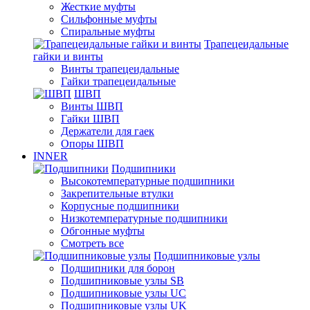
Жесткие муфты
Сильфонные муфты
Спиральные муфты
Трапецеидальные
гайки и винты
Винты трапецеидальные
Гайки трапецеидальные
ШВП
Винты ШВП
Гайки ШВП
Держатели для гаек
Опоры ШВП
INNER
Подшипники
Высокотемпературные подшипники
Закрепительные втулки
Корпусные подшипники
Низкотемпературные подшипники
Обгонные муфты
Смотреть все
Подшипниковые узлы
Подшипники для борон
Подшипниковые узлы SB
Подшипниковые узлы UC
Подшипниковые узлы UK