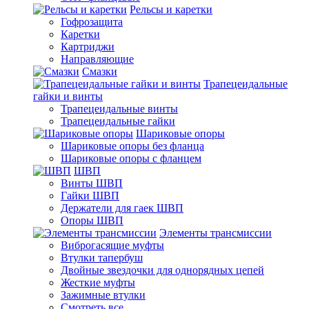
Рельсы и каретки
Гофрозащита
Каретки
Картриджи
Направляющие
Смазки
Трапецеидальные
гайки и винты
Трапецеидальные винты
Трапецеидальные гайки
Шариковые опоры
Шариковые опоры без фланца
Шариковые опоры с фланцем
ШВП
Винты ШВП
Гайки ШВП
Держатели для гаек ШВП
Опоры ШВП
Элементы трансмиссии
Виброгасящие муфты
Втулки тапербуш
Двойные звездочки для однорядных цепей
Жесткие муфты
Зажимные втулки
Смотреть все