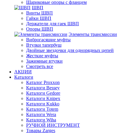
Шариковые опоры с фланцем
ШВП
Винты ШВП
Гайки ШВП
Держатели для гаек ШВП
Опоры ШВП
Элементы трансмиссии
Виброгасящие муфты
Втулки тапербуш
Двойные звездочки для однорядных цепей
Жесткие муфты
Зажимные втулки
Смотреть все
АКЦИИ
Каталоги
Каталог Proxxon
Каталоги Bessey
Каталоги Gedore
Каталоги Knipex
Каталоги Kukko
Каталоги Totem
Каталоги Wera
Каталоги Wiha
РУЧНОЙ ИНСТРУМЕНТ
Товары Zarges