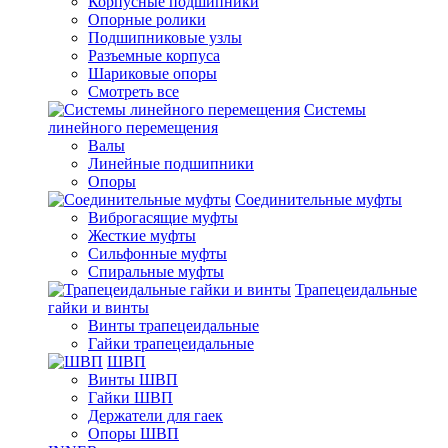
Корпусные подшипники
Опорные ролики
Подшипниковые узлы
Разъемные корпуса
Шариковые опоры
Смотреть все
Системы
линейного перемещения
Валы
Линейные подшипники
Опоры
Соединительные муфты
Виброгасящие муфты
Жесткие муфты
Сильфонные муфты
Спиральные муфты
Трапецеидальные
гайки и винты
Винты трапецеидальные
Гайки трапецеидальные
ШВП
Винты ШВП
Гайки ШВП
Держатели для гаек
Опоры ШВП