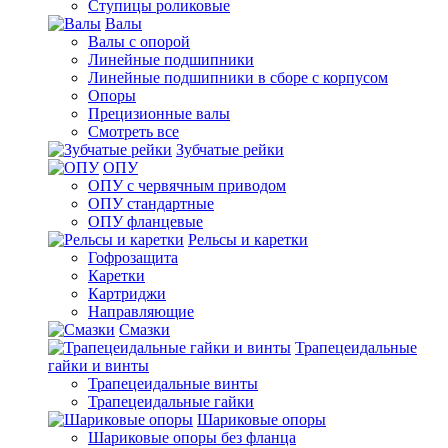
Ступицы роликовые
Валы
Валы с опорой
Линейные подшипники
Линейные подшипники в сборе с корпусом
Опоры
Прецизионные валы
Смотреть все
Зубчатые рейки
ОПУ
ОПУ с червячным приводом
ОПУ стандартные
ОПУ фланцевые
Рельсы и каретки
Гофрозащита
Каретки
Картриджи
Направляющие
Смазки
Трапецеидальные
гайки и винты
Трапецеидальные винты
Трапецеидальные гайки
Шариковые опоры
Шариковые опоры без фланца