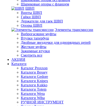
Шариковые опоры с фланцем
ШВП
Винты ШВП
Гайки ШВП
Держатели для гаек ШВП
Опоры ШВП
Элементы трансмиссии
Виброгасящие муфты
Втулки тапербуш
Двойные звездочки для однорядных цепей
Жесткие муфты
Зажимные втулки
Смотреть все
АКЦИИ
Каталоги
Каталог Proxxon
Каталоги Bessey
Каталоги Gedore
Каталоги Knipex
Каталоги Kukko
Каталоги Totem
Каталоги Wera
Каталоги Wiha
РУЧНОЙ ИНСТРУМЕНТ