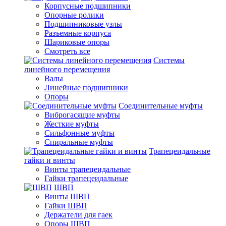
Корпусные подшипники
Опорные ролики
Подшипниковые узлы
Разъемные корпуса
Шариковые опоры
Смотреть все
Системы
линейного перемещения
Валы
Линейные подшипники
Опоры
Соединительные муфты
Виброгасящие муфты
Жесткие муфты
Сильфонные муфты
Спиральные муфты
Трапецеидальные
гайки и винты
Винты трапецеидальные
Гайки трапецеидальные
ШВП
Винты ШВП
Гайки ШВП
Держатели для гаек
Опоры ШВП