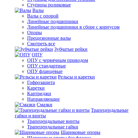
Ступицы роликовые
Валы
Валы с опорой
Линейные подшипники
Линейные подшипники в сборе с корпусом
Опоры
Прецизионные валы
Смотреть все
Зубчатые рейки
ОПУ
ОПУ с червячным приводом
ОПУ стандартные
ОПУ фланцевые
Рельсы и каретки
Гофрозащита
Каретки
Картриджи
Направляющие
Смазки
Трапецеидальные
гайки и винты
Трапецеидальные винты
Трапецеидальные гайки
Шариковые опоры
Шариковые опоры без фланца