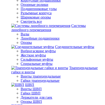
Корпусные подшипники
Опорные ролики
Подшипниковые узлы
Разъемные корпуса
Шариковые опоры
Смотреть все
Системы
линейного перемещения
Валы
Линейные подшипники
Опоры
Соединительные муфты
Виброгасящие муфты
Жесткие муфты
Сильфонные муфты
Спиральные муфты
Трапецеидальные
гайки и винты
Винты трапецеидальные
Гайки трапецеидальные
ШВП
Винты ШВП
Гайки ШВП
Держатели для гаек
Опоры ШВП