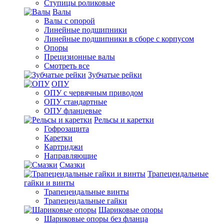
Ступицы роликовые
Валы
Валы с опорой
Линейные подшипники
Линейные подшипники в сборе с корпусом
Опоры
Прецизионные валы
Смотреть все
Зубчатые рейки
ОПУ
ОПУ с червячным приводом
ОПУ стандартные
ОПУ фланцевые
Рельсы и каретки
Гофрозащита
Каретки
Картриджи
Направляющие
Смазки
Трапецеидальные
гайки и винты
Трапецеидальные винты
Трапецеидальные гайки
Шариковые опоры
Шариковые опоры без фланца