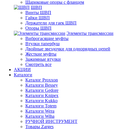
Шариковые опоры с фланцем
ШВП
Винты ШВП
Гайки ШВП
Держатели для гаек ШВП
Опоры ШВП
Элементы трансмиссии
Виброгасящие муфты
Втулки тапербуш
Двойные звездочки для однорядных цепей
Жесткие муфты
Зажимные втулки
Смотреть все
АКЦИИ
Каталоги
Каталог Proxxon
Каталоги Bessey
Каталоги Gedore
Каталоги Knipex
Каталоги Kukko
Каталоги Totem
Каталоги Wera
Каталоги Wiha
РУЧНОЙ ИНСТРУМЕНТ
Товары Zarges